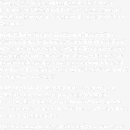
Ποίησης). Završila je studij komparativne književnosti i
pedagogije na Filozofskom fakultetu u Zagrebu. Članica je
Hrvatskog društva pisaca i međunarodne pjesničke platforme
Versopolis.
Marija Dejanović jedan je od najzanimljivijih pjesničkih
glasova recentne književnosti. U svojim pjesničkim zbirkama
Etika kruha i konja
i
Središnji god
pokazuje zapanjujuću moć
značenjskog konstruktivizma i pjesničke začudne igre. Pred
nama je transformativna i emancipatorna poeziju koja plijeni
svojom izvedbom i originalnošću. / Emisiju
Poeziju na štrikove
uređuje i vodi Anita Pajević
▶ KRITIČKI ZABAVNIK
: U današnjem izdanju Kritičkog
zabavnika donosimo recenzije dvaju filmova mladih
hercegovačkih autorica
Karmen Obrdalj
i
Alete Rajič
, koji
svaki u svome izražajnom i stilskom prostoru gotovo paralelno
nižu međunarodne uspjehe.
Kratki dokumentarni film Karmen Obrdalj
Zašto mama vazda