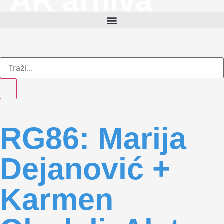
AR arhiva
RG86: Marija
Dejanović +
Karmen