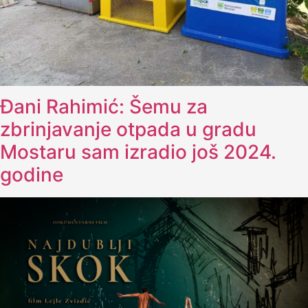
Đani Rahimić: Šemu za
zbrinjavanje otpada u gradu
Mostaru sam izradio još 2024.
godine