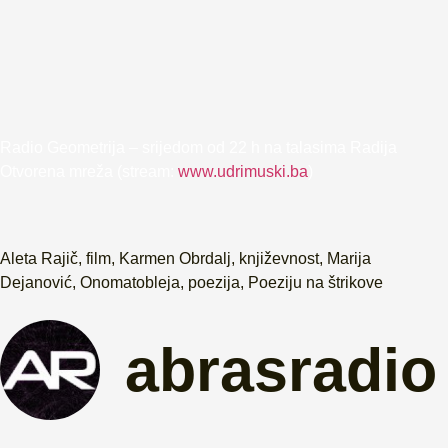
Radio Geometrija – srijedom od 22 h na talasima Radija
Otvorena mreža (stream:
www.udrimuski.ba
)
Aleta Rajič
,
film
,
Karmen Obrdalj
,
književnost
,
Marija
Dejanović
,
Onomatobleja
,
poezija
,
Poeziju na štrikove
abrasradio