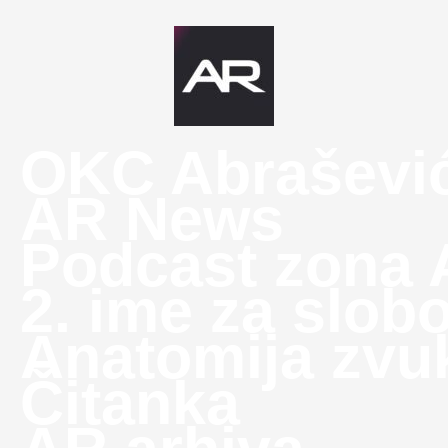
OKC Abraševi
AR News
Podcast zona
2. ime za slob
Anatomija zvu
Čitanka