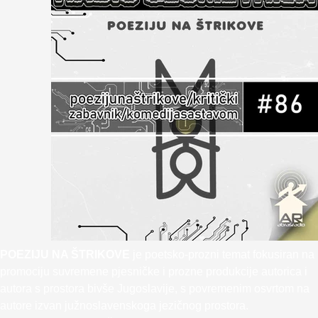
POEZIJU NA ŠTRIKOVE
je poetsko-prozni temat fokusiran na
promociju suvremene pjesničke i prozne produkcije autorica i
autora s prostora bivše Jugoslavije, s povremenim osvrtom na
autore izvan južnoslavenskoga jezičnog prostora.