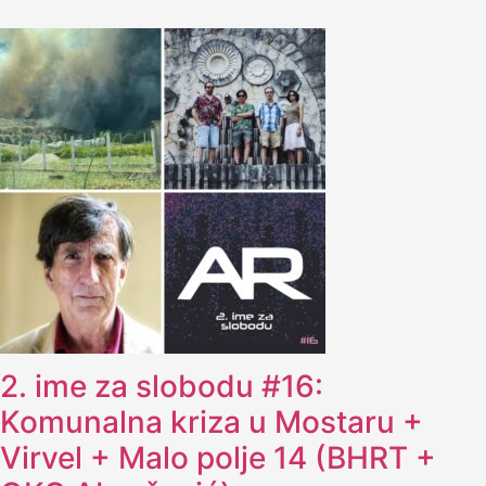
2. ime za slobodu #16:
Komunalna kriza u Mostaru +
Virvel + Malo polje 14 (BHRT +