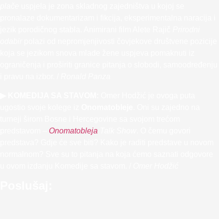
plače
uspjela je zona skladnog zajedništva u kojoj se
pronalaze dokumentarizam i fikcija, eksperimentalna naracija i
jezik porodičnog stabla. Animirani film Alete Rajič
Prirodni
odabir
polazi od nepromjenjivosti čovjekove društvene pozicije
koja se jezikom snova mlade žene uspjeva pomaknuti iz
ograničenja i proširiti granice pitanja o slobodi, samoodređenju
i pravu na izbor. /
Ronald Panza
▶ KOMEDIJA SA STAVOM:
Omer Hodžić je ovoga puta
ugostio svoje kolege iz
Onomatobleje
. Oni su zajedno na
turneji širom Bosne i Hercegovine sa svojom trećom
predstavom –
Onomatobleja
Talk Show
. O čemu govori
predstava? Gdje će sve biti? Kako je raditi predstave u novom
normalnom? Sve su to pitanja na koja ćemo saznati odgovore
u ovom izdanju Komedije sa stavom. /
Omer Hodžić
Poslušaj: