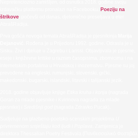
Nepretenciozno zamišljen, od osnutka 2018. godine svoju
izdavačku platformu pronalazi na Facebooku.
Poeziju na
štrikove
, počevši od danas, djelomično preseljava u eter
AbrašRadija.
Prva gošća novoga temata AbrašRadija je pjesnikinja
Marija
Dejanović
. Rođena je u Prijedoru 1992. godine. Odrasla je u
Sisku. Živi i djeluje u Zagrebu i Larissi. Objavljivala je pjesme,
eseje i književne kritike u raznim časopisima, zbornicima i na
internetskim portalima u Hrvatskoj i inozemstvu. Pjesme su joj
prevođene na engleski, rumunjski, slovenski, grčki,
makedonski, bugarski, islandski, litavski i talijanski jezik.
2018. godine objavljuje knjige
Etika kruha i konja
(nagrada
Goran za mlade pjesnike i Kvirinova nagrada za mlade
pjesnike) i
Središnji god
(nagrada Zdravko Pucak).
Sudjeluje na glazbeno-poetsko-scenskim projektima
U
privremenom smještaju kod ljudi
i
Poplava
. Zamjenica je
direktora Thessalian Poetry Festivala (Πανθεσσαλικό Φεστιβάλ