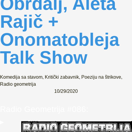
Obrdalj, Aleta
Rajič +
Onomatobleja
Talk Show
Komedija sa stavom
,
Kritički zabavnik
,
Poeziju na štrikove
,
Radio geometrija
10/29/2020
Radio Geometrija #086:
▶