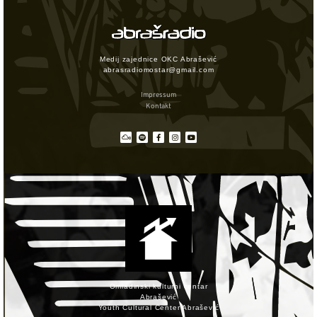
Medij zajednice OKC Abrašević
abrasradiomostar@gmail.com
Impressum
Kontakt
Omladinski kulturni centar
Abrašević
Youth Cultural Center Abrašević