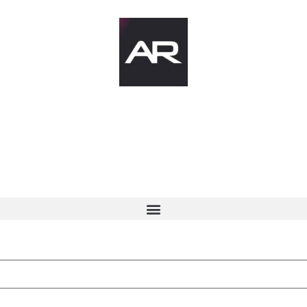
ć
AR News
Po
odu
Anatomija 