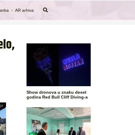
tanka
AR arhiva
lo,
Show dronova u znaku deset
godina Red Bull Cliff Diving-a