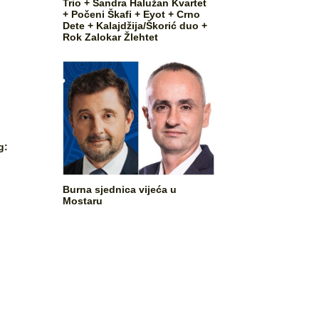
Trio + Sandra Halužan Kvartet
+ Počeni Škafi + Eyot + Crno
Dete + Kalajdžija/Škorić duo +
Rok Zalokar Žlehtet
g:
i
Burna sjednica vijeća u
Mostaru