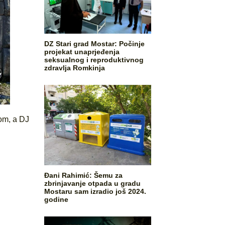
DZ Stari grad Mostar: Počinje
projekat unaprjeđenja
seksualnog i reproduktivnog
zdravlja Romkinja
kom, a DJ
Đani Rahimić: Šemu za
zbrinjavanje otpada u gradu
Mostaru sam izradio još 2024.
godine