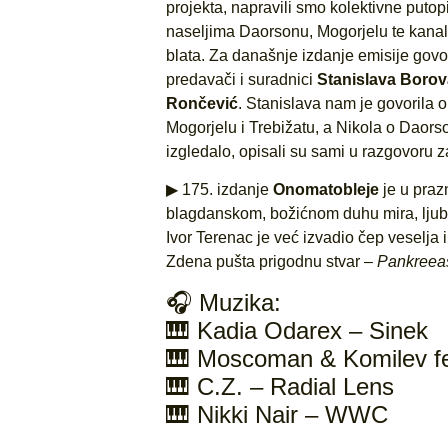
projekta, napravili smo kolektivne puto
naseljima Daorsonu, Mogorjelu te kana
blata. Za današnje izdanje emisije govor
predavači i suradnici
Stanislava Boro
Rončević
. Stanislava nam je govorila o
Mogorjelu i Trebižatu, a Nikola o Daors
izgledalo, opisali su sami u razgovoru 
▶ 175. izdanje
Onomatobleje
je u praz
blagdanskom, božićnom duhu mira, ljuba
Ivor Terenac je već izvadio čep veselja
Zdena pušta prigodnu stvar –
Pankreeas
🎧 Muzika:
🎹 Kadia Odarex – Sinek
🎹 Moscoman & Komilev fea
🎹 C.Z. – Radial Lens
🎹 Nikki Nair – WWC