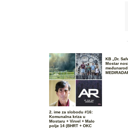
KB „Dr. Saf
Mostar nos
međunarodn
MEDIRADA
2. ime za slobodu #16:
Komunalna kriza u
Mostaru + Virvel + Malo
polje 14 (BHRT + OKC