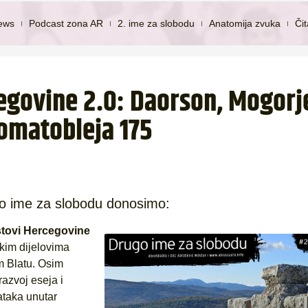
ews
Podcast zona AR
2. ime za slobodu
Anatomija zvuka
Či
egovine 2.0: Daorson, Mogorje
omatobleja 175
go ime za slobodu donosimo:
tovi Hercegovine
čkim dijelovima
m Blatu. Osim
razvoj eseja i
ataka unutar