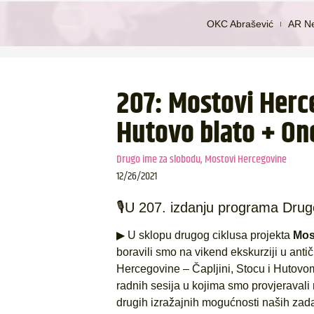
OKC Abrašević
AR N
207: Mostovi Herc
Hutovo blato + On
Drugo ime za slobodu
,
Mostovi Hercegovine
12/26/2021
🎙U 207. izdanju programa Dru
▶ U sklopu drugog ciklusa projekta
Mos
boravili smo na vikend ekskurziji u anti
Hercegovine – Čapljini, Stocu i Hutovo
radnih sesija u kojima smo provjeravali 
drugih izražajnih mogućnosti naših zad