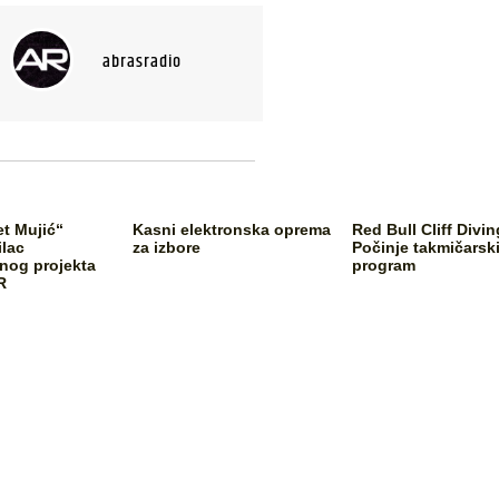
abrasradio
et Mujić“
Kasni elektronska oprema
Red Bull Cliff Divin
ilac
za izbore
Počinje takmičarsk
og projekta
program
R