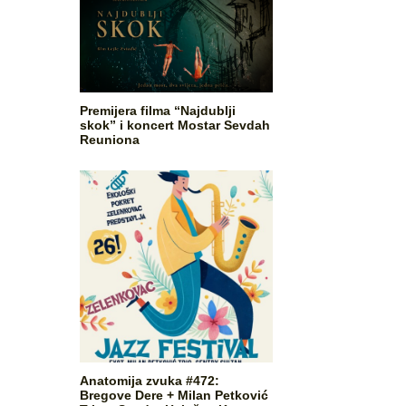
Premijera filma “Najdublji
skok” i koncert Mostar Sevdah
Reuniona
Anatomija zvuka #472:
Bregove Dere + Milan Petković