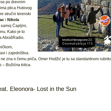
pise po drevnim
lima ptica Hutovog
e stručni terenski
vac
i
Nikola
 samoj Čapljini,
onu. Kako je to
za AbrašRadio.
ničkom,
vi i zajedništva.
 i ne zna o čemu priča, Omer Hodžić je tu sa standardnom rubri
 – Božićna kitica.
t. Eleonora- Lost in the Sun