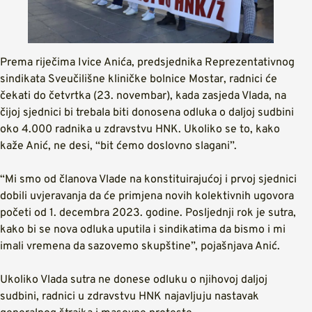
Prema riječima Ivice Anića, predsjednika Reprezentativnog
sindikata Sveučilišne kliničke bolnice Mostar, radnici će
čekati do četvrtka (23. novembar), kada zasjeda Vlada, na
čijoj sjednici bi trebala biti donosena odluka o daljoj sudbini
oko 4.000 radnika u zdravstvu HNK. Ukoliko se to, kako
kaže Anić, ne desi, “bit ćemo doslovno slagani”.
“Mi smo od članova Vlade na konstituirajućoj i prvoj sjednici
dobili uvjeravanja da će primjena novih kolektivnih ugovora
početi od 1. decembra 2023. godine. Posljednji rok je sutra,
kako bi se nova odluka uputila i sindikatima da bismo i mi
imali vremena da sazovemo skupštine”, pojašnjava Anić.
Ukoliko Vlada sutra ne donese odluku o njihovoj daljoj
sudbini, radnici u zdravstvu HNK najavljuju nastavak