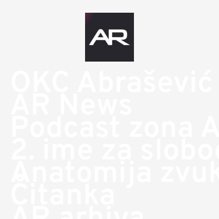
OKC Abrašević
AR News
Podcast zona 
2. ime za slob
Anatomija zvu
Čitanka