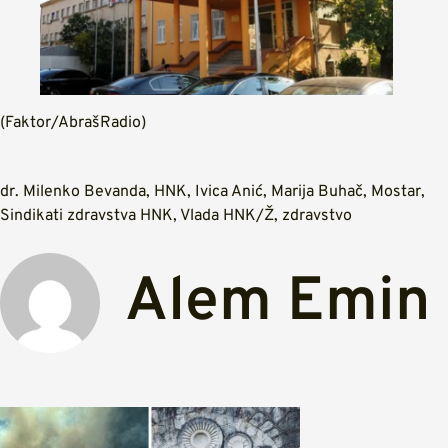
(Faktor/AbrašRadio)
dr. Milenko Bevanda
,
HNK
,
Ivica Anić
,
Marija Buhač
,
Mostar
,
Sindikati zdravstva HNK
,
Vlada HNK/Ž
,
zdravstvo
Alem Emin