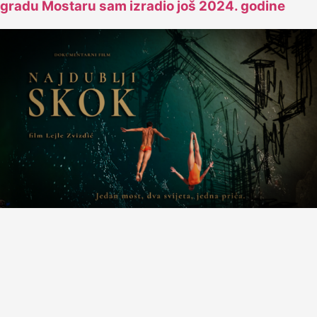
gradu Mostaru sam izradio još 2024. godine
Premijera filma “Najdublji skok” i koncert Mostar
Sevdah Reuniona