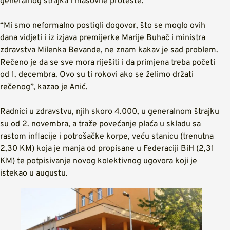
generalnog štrajka i masovne proteste.
“Mi smo neformalno postigli dogovor, što se moglo ovih
dana vidjeti i iz izjava premijerke Marije Buhač i ministra
zdravstva Milenka Bevande, ne znam kakav je sad problem.
Rečeno je da se sve mora riješiti i da primjena treba početi
od 1. decembra. Ovo su ti rokovi ako se želimo držati
rečenog”, kazao je Anić.
Radnici u zdravstvu, njih skoro 4.000, u generalnom štrajku
su od 2. novembra, a traže povećanje plaća u skladu sa
rastom inflacije i potrošačke korpe, veću stanicu (trenutna
2,30 KM) koja je manja od propisane u Federaciji BiH (2,31
KM) te potpisivanje novog kolektivnog ugovora koji je
istekao u augustu.