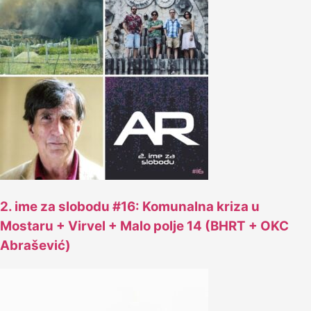
2. ime za slobodu #16: Komunalna kriza u
Mostaru + Virvel + Malo polje 14 (BHRT + OKC
Abrašević)