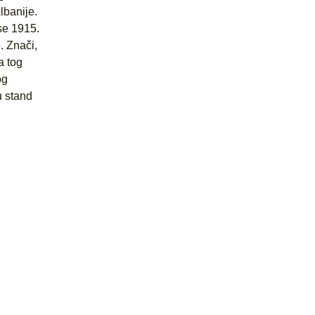
lbanije.
se 1915.
. Znači,
a tog
og
u stand