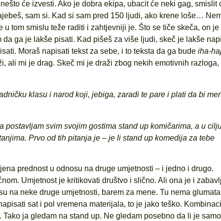
 nešto će izvesti. Ako je dobra ekipa, ubacit će neki gag, smislit 
zajebeš, sam si. Kad si sam pred 150 ljudi, ako krene loše… Ne
 u tom smislu teže raditi i zahtjevniji je. Što se tiče skeča, on j
im da ga je lakše pisati. Kad pišeš za više ljudi, skeč je lakše nap
isati. Moraš napisati tekst za sebe, i to teksta da ga bude
iha-ha
ži, ali mi je drag. Skeč mi je draži zbog nekih emotivnih razloga, 
ničku klasu i narod koji, jebiga, zaradi te pare i plati da bi me
koja postavljam svim svojim gostima stand up komičarima, a u cilj
anjima. Prvo od tih pitanja je – je li stand up komedija za tebe
njena prednost u odnosu na druge umjetnosti – i jedno i drugo.
om. Umjetnost je kritikovati društvo i slično. Ali ona je i zabavl
su na neke druge umjetnosti, barem za mene. Tu nema glumatan
apisati sat i pol vremena materijala, to je jako teško. Kombinaci
ve. Tako ja gledam na stand up. Ne gledam posebno da li je samo