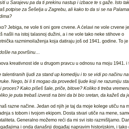
ti u Sarajevu pa da ti prekinu nastup i izbace te s gaže. Isto tak
jaš potpise za Šešelja u Zagrebu, ali kako to da si se na Palama
udima?
 Jebiga, ne vole ti oni gore crvene. A ćelavi ne vole crvene je
ašli na istoj talasnoj dužini, a i ne vole tako neke stihove o
ička razmimoilaženja koja datiraju još od 1941. godine. To je 
u došle na površinu…
ova kreativnost ide u drugom pravcu u odnosu na moju 1941. i to
 talentiranih ljudi za stand up komediju i to se vidi po načinu na
ruke. Nego, bi li ti mogao da provedeš ljude koji ne razumiju st
i proces? Kako pišeš šale, priče, bitove? Koliko ti treba vremen
 je puta trebaš izvesti na bini da bi bio sretan, da kažeš da je
imaš razne načine. Jedan od njih je taj da moje kolege utiču na 
dnja s tobom i tvojom ekipom. Dosta stvari utiče na mene, samo
taliteta. Generalno možemo reći da mi svi isto razmišljamo. Da
gađajima i onda današnji događaj napravim historijskim, i tako