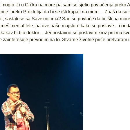
e moglo ići u Grčku na more pa sam se sjetio povlačenja preko A
nije, preko Prokletija da bi se išli kupati na more… Znaš da su 
Krit, sastati se sa Saveznicima? Sad se povlače da bi išli na more
zmeš mentalitete, pa ove naše majstore kako se postave – i ond
k, kakav bi bio doktor… Jednostavno se postavim kroz prizmu sv
 zainteresuje prevodim na to. Stvarne životne priče pretvaram 