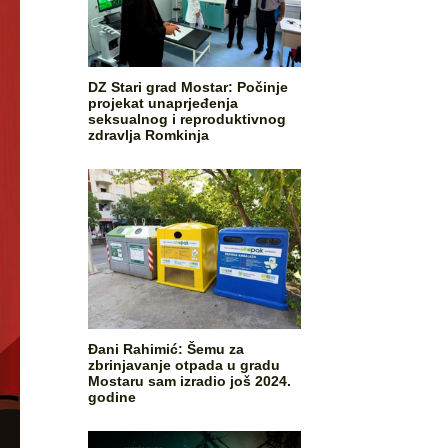
DZ Stari grad Mostar: Počinje
projekat unaprjeđenja
seksualnog i reproduktivnog
zdravlja Romkinja
Đani Rahimić: Šemu za
zbrinjavanje otpada u gradu
Mostaru sam izradio još 2024.
godine