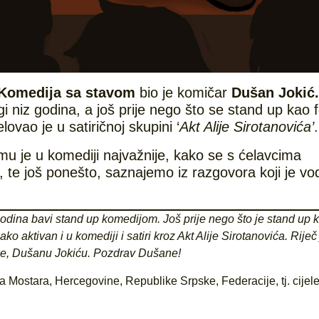
Komedija sa stavom
bio je komičar
Dušan Jokić.
i niz godina, a još prije nego što se stand up kao
ovao je u satiričnoj skupini ‘
Akt Alije Sirotanovića’
.
mu je u komediji najvažnije, kako se s ćelavcima
te još ponešto, saznajemo iz razgovora koji je vo
 godina bavi stand up komedijom. Još prije nego što je stand up 
o aktivan i u komediji i satiri kroz Akt Alije Sirotanovića. Riječ 
ke, Dušanu Jokiću. Pozdrav Dušane!
Mostara, Hercegovine, Republike Srpske, Federacije, tj. cijel