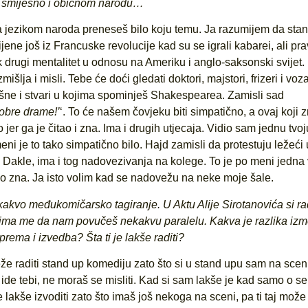
de smiješno i običnom narodu…
 da jezikom naroda preneseš bilo koju temu. Ja razumijem da sta
ene još iz Francuske revolucije kad su se igrali kabarei, ali pra
k drugi mentalitet u odnosu na Ameriku i anglo-saksonski svijet
šlja i misli. Tebe će doći gledati doktori, majstori, frizeri i voz
šne i stvari u kojima spominješ Shakespearea. Zamisli sad
dobre drame!’
‘. To će našem čovjeku biti simpatično, a ovaj koji 
er ga je čitao i zna. Ima i drugih utjecaja. Vidio sam jednu tvoj
meni je to tako simpatično bilo. Hajd zamisli da protestuju ležeći
Dakle, ima i tog nadovezivanja na kolege. To je po meni jedna 
ko zna. Ja isto volim kad se nadovežu na neke moje šale.
kakvo međukomičarsko tagiranje. U Aktu Alije Sirotanovića si rad
nima me da nam povučeš nekakvu paralelu. Kakva je razlika iz
rema i izvedba? Šta ti je lakše raditi?
že raditi stand up komediju zato što si u stand upu sam na scen
de tebi, ne moraš se misliti. Kad si sam lakše je kad samo o se
lakše izvoditi zato što imaš još nekoga na sceni, pa ti taj može