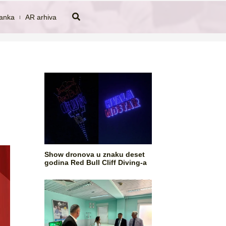
tanka
AR arhiva
Show dronova u znaku deset
godina Red Bull Cliff Diving-a