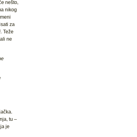
će nešto,
ma nikog
e meni
isati za
j.
Teže
ali ne
ne
u
jačka.
ja, tu –
ja je