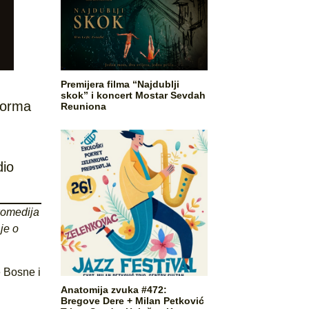
Premijera filma “Najdublji
skok” i koncert Mostar Sevdah
 forma
Reuniona
dio
komedija
je o
e Bosne i
Anatomija zvuka #472:
Bregove Dere + Milan Petković