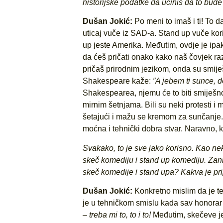
historijske podatke da učiniš da to bu
Dušan Jokić:
Po meni to imaš i ti! To
uticaj vuče iz SAD-a. Stand up vuče korij
up jeste Amerika. Međutim, ovdje je ipa
da ćeš pričati onako kako naš čovjek razmi
pričaš prirodnim jezikom, onda su smije
Shakespeare kaže:
”A jebem ti sunce, 
Shakespearea, njemu će to biti smiješno j
mirnim šetnjama. Bili su neki protesti i 
šetajući i mažu se kremom za sunčanje. 
moćna i tehnički dobra stvar. Naravno, 
Svakako, to je sve jako korisno. Kao ne
skeč komediju i stand up komediju. Za
skeč komedije i stand upa? Kakva je prip
Dušan Jokić:
Konkretno mislim da je te
je u tehničkom smislu kada sav honorar i
–
treba mi to, to i to!
Međutim, skečeve je 