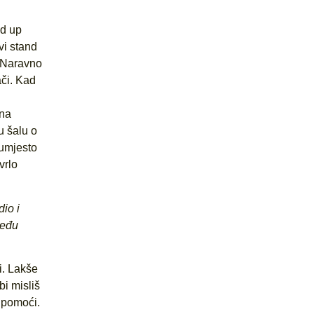
nd up
vi stand
. Naravno
ači. Kad
zna
u šalu o
 umjesto
vrlo
io i
među
i. Lakše
bi misliš
 pomoći.