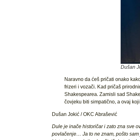
Dušan J
Naravno da ćeš pričati onako kako n
frizeri i vozači. Kad pričaš prirod
Shakespearea. Zamisli sad Shakes
čovjeku biti simpatično, a ovaj koj
Dušan Jokić / OKC Abrašević
Dule je inače historičar i zato zna sve o
povlačenje… Ja to ne znam, pošto sam ja i