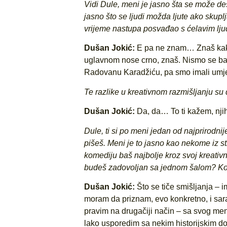
Vidi Dule, meni je jasno šta se može desi
jasno što se ljudi možda ljute ako skupl
vrijeme nastupa posvađao s ćelavim lj
Dušan Jokić:
E pa ne znam… Znaš kako?
uglavnom nose crno, znaš. Nismo se baš n
Radovanu Karadžiću, pa smo imali umjetn
Te razlike u kreativnom razmišljanju s
Dušan Jokić:
Da, da… To ti kažem, njih
Dule, ti si po meni jedan od najprirodnije
pišeš. Meni je to jasno kao nekome iz st
komediju baš najbolje kroz svoj kreativn
budeš zadovoljan sa jednom šalom? Koliko
Dušan Jokić:
Što se tiče smišljanja – 
moram da priznam, evo konkretno, i sara
pravim na drugačiji način – sa svog men
lako usporedim sa nekim historijskim do