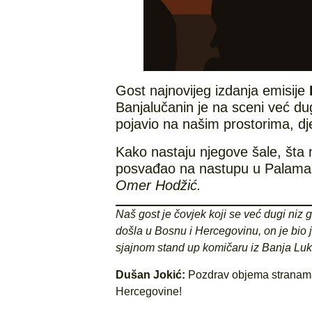
Gost najnovijeg izdanja emisije
Banjalučanin je na sceni već dug
pojavio na našim prostorima, djel
Kako nastaju njegove šale, šta 
posvađao na nastupu u Palama, 
Omer Hodžić.
Naš gost je čovjek koji se već dugi niz
došla u Bosnu i Hercegovinu, on je bio jak
sjajnom stand up komičaru iz Banja Lu
Dušan Jokić:
Pozdrav objema stranama 
Hercegovine!