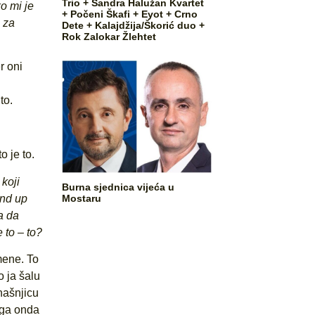
Trio + Sandra Halužan Kvartet
o mi je
+ Počeni Škafi + Eyot + Crno
 za
Dete + Kalajdžija/Škorić duo +
Rok Zalokar Žlehtet
r oni
to.
 je to.
 koji
Burna sjednica vijeća u
Mostaru
and up
a da
 to – to?
mene. To
 ja šalu
našnjicu
 ga onda