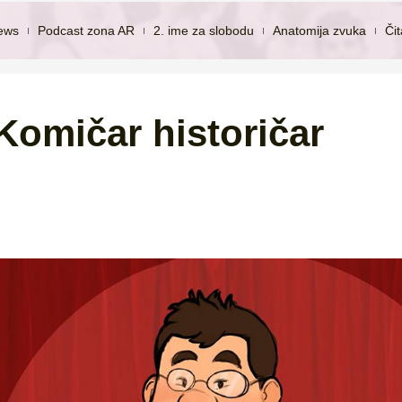
ews
Podcast zona AR
2. ime za slobodu
Anatomija zvuka
Či
Komičar historičar