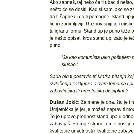
Ako zapneš, taj neko će ti ubaciti nešto,
nešto će se desiti. Kad si sam, ako se 
da ti šapne ili da ti pomogne. Stand up je
lično zanimljiviji. Raznovrsniji je i misl
tu igranu formu. Stand up je puno teže p
je nešto opisati kroz stand up, zato je te
puno.
‘Ja kao komunista jako poštujem rad
slušao.’
Sada bih ti postavio tri kratka pitanja 
izvlačenja zaključka o ovim temama i pit
zabavljačka ili umjetnička disciplina?
Dušan Jokić:
Za mene je ona, što je i 
Umjetnička je jer je možeš napraviti moćn
To je upravo prednost stand upa u odno
zabavljaš. S druge strane, umjetnost je n
kvalitetne umjetnosti i kvalitetne zaba