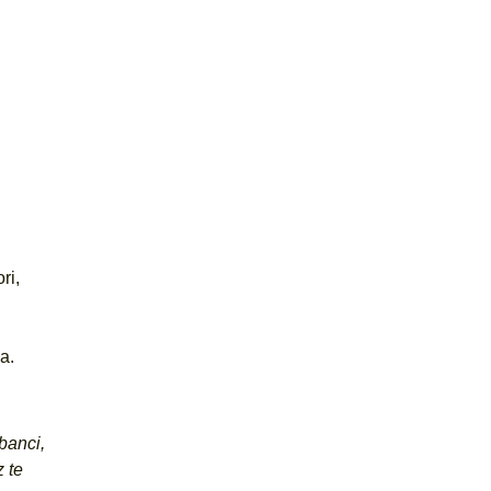
ri,
a.
banci,
z te