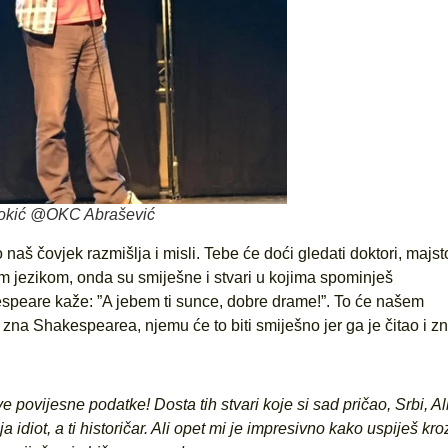
okić @OKC Abrašević
aš čovjek razmišlja i misli. Tebe će doći gledati doktori, majsto
nim jezikom, onda su smiješne i stvari u kojima spominješ
peare kaže: ”A jebem ti sunce, dobre drame!”. To će našem
i zna Shakespearea, njemu će to biti smiješno jer ga je čitao i zn
ve povijesne podatke! Dosta tih stvari koje si sad pričao, Srbi, Al
diot, a ti historičar. Ali opet mi je impresivno kako uspiješ kro