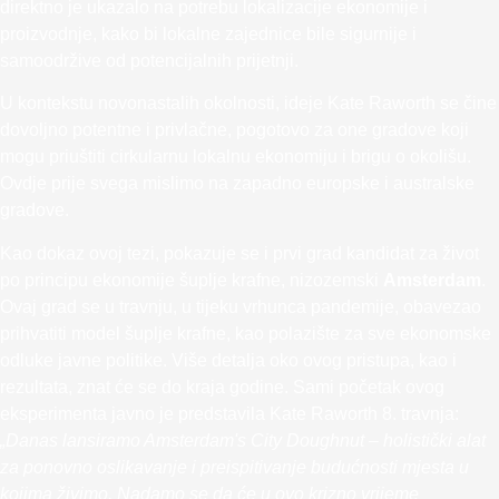
direktno je ukazalo na potrebu lokalizacije ekonomije i
proizvodnje, kako bi lokalne zajednice bile sigurnije i
samoodržive od potencijalnih prijetnji.
U kontekstu novonastalih okolnosti, ideje Kate Raworth se čine
dovoljno potentne i privlačne, pogotovo za one gradove koji
mogu priuštiti cirkularnu lokalnu ekonomiju i brigu o okolišu.
Ovdje prije svega mislimo na zapadno europske i australske
gradove.
Kao dokaz ovoj tezi, pokazuje se i prvi grad kandidat za život
po principu ekonomije šuplje krafne, nizozemski
Amsterdam
.
Ovaj grad se u travnju, u tijeku vrhunca pandemije, obavezao
prihvatiti model šuplje krafne, kao polazište za sve ekonomske
odluke javne politike. Više detalja oko ovog pristupa, kao i
rezultata, znat će se do kraja godine. Sami početak ovog
eksperimenta javno je predstavila Kate Raworth 8. travnja:
„Danas lansiramo Amsterdam's City Doughnut – holistički alat
za ponovno oslikavanje i preispitivanje budućnosti mjesta u
kojima živimo. Nadamo se da će u ovo krizno vrijeme