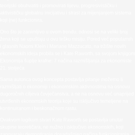
teorijski obuhvatiti i promovirati lijevu, progresivističku i
aktivističku globalnu inicijativu i strast za mijenjanjem sistema
koji (ne) funkcionira.
Ono što je zanimljivo u ovom trendu, odnosi se na veliki broj
žena koji se upuštaju u ovu tešku misiju. Pored već popularnih
i glasnih Naomi Klein i Mariane Mazzucato, na tržište novih
ekonomskih ideja probila se i Kate Raworth, sa svojom knjigom
Ekonomija šuplje krafne: 7 načina razmišljanja za ekonomiste
21. stoljeća
Sama autorica ovog koncepta postavlja pitanje možemo li
razmišljati o ekonomiji i ekonomskim aktivnostima na osnovu
dugoročnih ciljeva čovječanstva, a ne na osnovu već unaprijed
utvrđenih ekonomskih teorija koje su isključivo temeljene na
kontinuiranom i beskonačnom rastu.
Ovakvom logikom stvari Kate Raworth se postavlja unutar
skupine teoretičara, ne nužno i isključivo ekonomskih, koji
zagovaraju demontiranje dosadašnjeg načina funkcioniranja