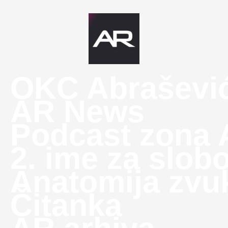
OKC Abraševi
AR News
Podcast zona
2. ime za slob
Anatomija zvu
Čitanka