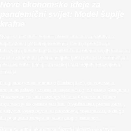
Nove ekonomske ideje za
pandemični svijet: Model šuplje
krafne
Svijet se već duže vrijeme okreće unutar dva narativa o
kapitalizmu i globalnoj ekonomiji. Oni koji podržavaju
takozvani globalni kapitalizam ističu da on ima svojih mana, ali
da je u zadnjih 30 godina milijune ljudi izvukao iz siromaštva i
postavio dobre temelje za razvoj i rast brojnih nerazvijenih
zemalja.
Drugi tabor koristi mantru o čikaškoj školi, demontiranju
socijalne države i koncepta „zajedničkog“ od strane Reagana i
Thatcherice na valu ideologa Miltona Friedmana. Glavni
argument je da ovakav rast šteti čovječanstvu, planeti zemlji,
društvima, kreira ogromnu dohodovnu nejednakost, te da ga
što prije treba zamijeniti nekim drugim sistemom.
Brojni su autori, ekonomisti, filozofi i aktivisti pokušavali