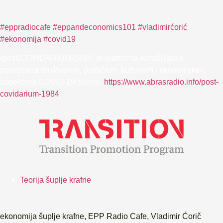
#eppradiocafe
#eppandeconomics101
#vladimirćorić
#ekonomija
#covid19
(post)COVIDARIUM-1984* je platforma AbrašRadija
posvećena društvenim, političkim, kulturnim i ekonomskim
aspektima COVID-19 svijeta.
https://www.abrasradio.info/post-
covidarium-1984
Teorija šuplje krafne
ekonomija šuplje krafne
,
EPP Radio Cafe
,
Vladimir Ćorič