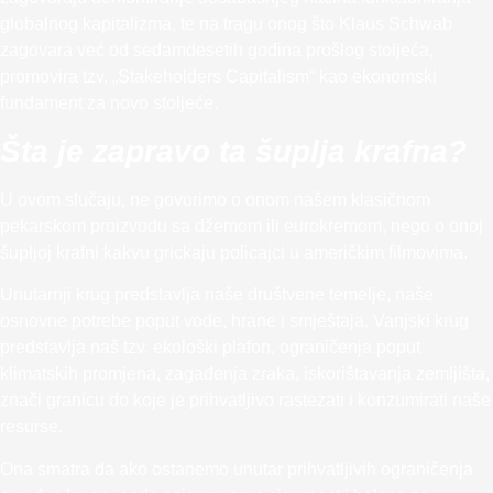
globalnog kapitalizma, te na tragu onog što Klaus Schwab
zagovara već od sedamdesetih godina prošlog stoljeća,
promovira tzv. „Stakeholders Capitalism“ kao ekonomski
fundament za novo stoljeće.
Šta je zapravo ta šuplja krafna?
U ovom slučaju, ne govorimo o onom našem klasičnom
pekarskom proizvodu sa džemom ili eurokremom, nego o onoj
šupljoj krafni kakvu grickaju policajci u američkim filmovima.
Unutarnji krug predstavlja naše društvene temelje, naše
osnovne potrebe poput vode, hrane i smještaja. Vanjski krug
predstavlja naš tzv. ekološki plafon, ograničenja poput
klimatskih promjena, zagađenja zraka, iskorištavanja zemljišta,
znači granicu do koje je prihvatljivo rastezati i konzumirati naše
resurse.
Ona smatra da ako ostanemo unutar prihvatljivih ograničenja