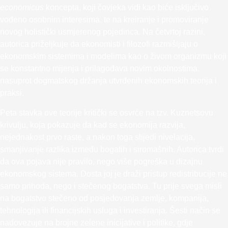
economicus
koncepta, koji čovjeka vidi kao biće isključivo
vođeno osobnim interesima, te na kreiranje i promoviranje
novog holistički usmjerenog pojedinca. Na četvrtoj razini,
autorica priželjkuje da ekonomisti i filozofi razmišljaju o
ekonomskim sistemima i modelima kao o živom organizmu koji
se konstantno mijenja i prilagođava novim okolnostima,
nasuprot dogmatskog držanja utvrđenih ekonomskih teorija i
praksi.
Peta stavka ove teorije kritički se osvrće na tzv. Kuznetsovu
krivulju, koja pokazuje da kad se ekonomija razvija,
nejednakost prvo raste, a nakon toga slijedi nivelacija,
smanjivanje razlika između bogatih i siromašnih. Autorica tvrdi
da ova pojava nije pravilo, nego više pogreška u dizajnu
ekonomskog sistema. Dosta joj je draži pristup redistribucije ne
samo prihoda, nego i stečenog bogatstva. Tu prije svega misli
na bogatstvo stečeno od posjedovanja zemlje, kompanija,
tehnologija ili financijskih usluga i investiranja. Šesti način se
nadovezuje na brojne zelene inicijative i politike, gdje