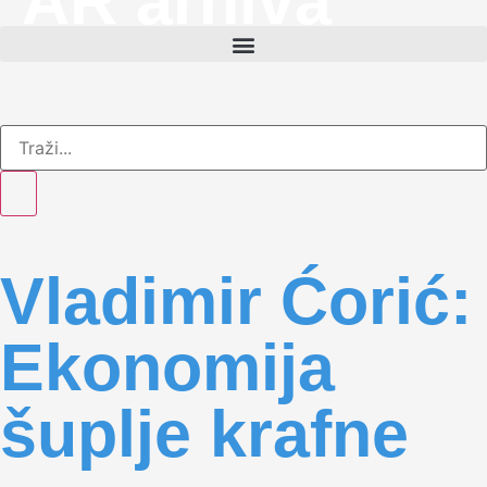
AR arhiva
Vladimir Ćorić:
Ekonomija
šuplje krafne