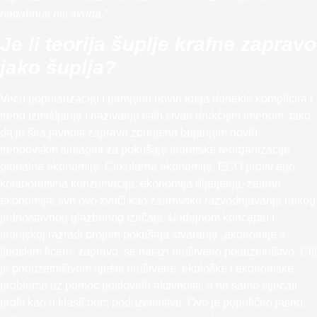
nadahnuti biti svuda.“
Je li teorija šuplje krafne zapravo
jako šuplja?
Veću popularizaciju i primjenu novih ideja donekle komplicira i
trend izmišljanja i nazivanja istih stvari drukčijim imenom, tako
da je šira javnost zapravo zbunjena bujanjem novih
trendovskih sintagmi za pokušaje teoretske reorganizacije
globalne ekonomije. Cirkularna ekonomija, ECO protiv ego,
kolaborativna konzumacija, ekonomija dijeljenja, zelena
ekonomija, sve ovo zvuči kao žanrovsko razvodnjavanja nekog
jednostavnog glazbenog izričaja. U idejnom konceptu i
teorijskoj razradi brojnih pokušaja stvaranja „ekonomije s
ljudskim licem“ zapravo se nalazi društveno poduzetništvo. Cilj
je poduzetništvom riješiti društvene, ekološke i ekonomske
probleme uz pomoć poslovnih aktivnosti, a ne samo stjecati
profit kao u klasičnom poduzetništvu. Ovo je poprilično jasno,