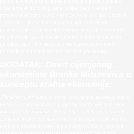
jedina novina je promoviranje koncepta odrasta, odnosno
smanjenja ekonomskog rasta, uslijed čega postaje u
potpunosti nejasno na koji način će se milijuni ljudi uzdići iz
siromaštva. Unatoč bučnom apelu pionira novih ideja,
posebice onih sa lijevih ideoloških pozicija, da ekonomske
nejednakosti, kao i klimatske promjene, treba rješavati na
globalnoj razini, čini se gotovo nemoguće jedan recept
primjenjivati na popriličan broj različitih pacijenata.
DODATAK: Osvrt cijenjenog
ekonomiste Branka Milanovića o
konceptu krafna ekonomije:
„Zamišljeno „mi“ autorica koristi kada poziva na preispitivanje
funkcije ekonomskog rasta („agnosticizam“). Već sam rekao
kako bi prošli siromašni. Objašnjenje zašto bi rast u bogatim
zemljama trebalo zaustaviti i kako se to može postići veoma je
konfuzno (možda to i nije moguće bolje prikazati). Autorica
priznaje da je ekonomski rast potreban da bi se ublažili