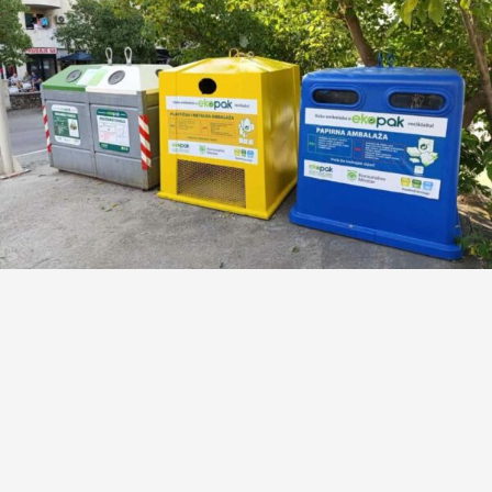
Đani Rahimić: Šemu za
zbrinjavanje otpada u gradu
Mostaru sam izradio još 2024.
godine