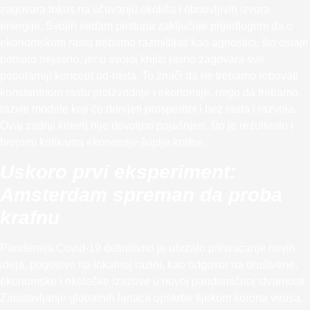
zagovara fokus na očuvanju okoliša i obnovljivih izvora
energije. Svojih sedam pristupa zaključuje prijedlogom da o
ekonomskom rastu trebamo razmišljati kao agnostici, što ostaje
pomalo nejasno, jer u svojoj knjizi jasno zagovara sve
popularniji koncept od-rasta. To znači da ne trebamo robovati
konstantnom rastu proizvodnje i ekonomije, nego da trebamo
razviti modele koji će donijeti prosperitet i bez rasta i razvoja.
Ovaj zadnji kriterij nije dovoljno pojašnjen, što je rezultiralo i
brojnim kritikama ekonomije šuplje krafne.
Uskoro prvi eksperiment:
Amsterdam spreman da proba
krafnu
Pandemija Covid-19 definitivno je ubrzalo prihvaćanje novih
ideja, pogotovo na lokalnoj razini, kao odgovor na društvene,
ekonomske i ekološke izazove u novoj pandemičnoj stvarnosti.
Zaustavljanje globalnih lanaca opskrbe tijekom korona virusa,