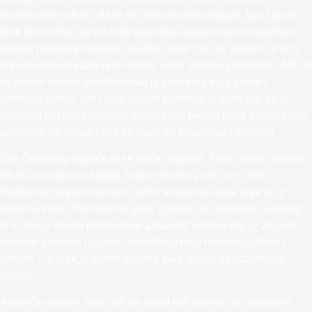
distributivni sukobi, da bi se održala demokracija, kao i da bi
ljudi bili sretniji, ali ne nudi uvjerljive argumente o mogućem
načinu prelaska na režim „nultog rasta“ (tko će glasati za to?),
niti objašnjava kako bi to riješilo naše stvarne probleme. „Mi“ će
se nekim čudom transformirati iz stvorenja koja grabe i
gomilaju novac, što i sam sistem podstiče, u ljude koji su u
okvirima tog istog sistema ravnodušni prema tome koliko imaju
u odnosu na druge i nije im stalo do bogatstva i dohotka.
Bez čarobnog štapića to se neće dogoditi. Tako čitalac otkriva
da je ovo zapravo knjiga čuda i shvaća zašto se u tom
čudesnom svijetu istinsko „čudo“ kineskog rasta, koje je iz
bijede izvuklo 700 miliona ljudi, gotovo i ne spominje. Razlog
je to što je bijeda eliminirana „prljavim“ rastom koji je zagadio
kineske gradove i razorio arkadijsku idilu muškarca/žene i
prirode – a ipak je živote miliona ljudi učinio neusporedivo
boljim.
Autoričin idealni svijet liči na svijet koji vidimo na Giottovim