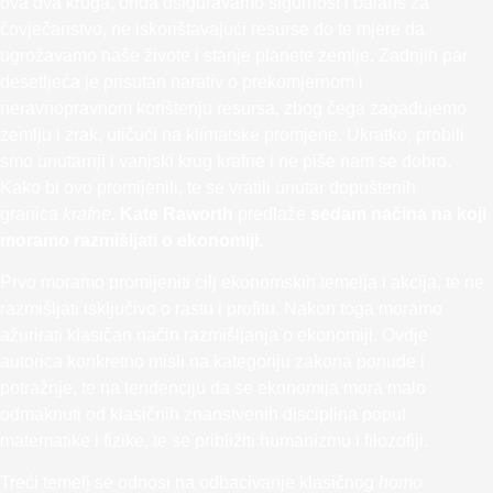
ova dva kruga, onda osiguravamo sigurnost i balans za
čovječanstvo, ne iskorištavajući resurse do te mjere da
ugrožavamo naše živote i stanje planete zemlje. Zadnjih par
desetljeća je prisutan narativ o prekomjernom i
neravnopravnom korištenju resursa, zbog čega zagađujemo
zemlju i zrak, utičući na klimatske promjene. Ukratko, probili
smo unutarnji i vanjski krug krafne i ne piše nam se dobro.
Kako bi ovo promijenili, te se vratili unutar dopuštenih
granica
krafne,
Kate Raworth
predlaže
sedam načina na koji
moramo razmišljati o ekonomiji.
Prvo moramo promijeniti cilj ekonomskih temelja i akcija, te ne
razmišljati isključivo o rastu i profitu. Nakon toga moramo
ažurirati klasičan način razmišljanja o ekonomiji. Ovdje
autorica konkretno misli na kategoriju zakona ponude i
potražnje, te na tendenciju da se ekonomija mora malo
odmaknuti od klasičnih znanstvenih disciplina poput
matematike i fizike, te se približiti humanizmu i filozofiji.
Treći temelj se odnosi na odbacivanje klasičnog
homo