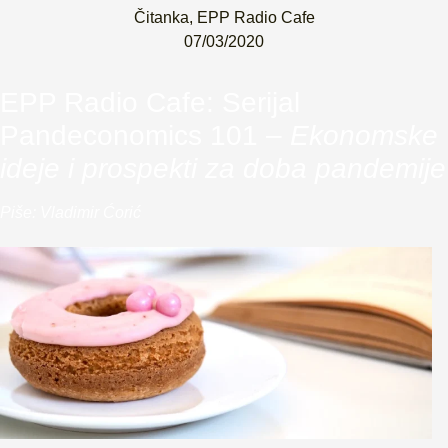
Čitanka
,
EPP Radio Cafe
07/03/2020
EPP Radio Cafe: Serijal
Pandeconomics 101 –
Ekonomske
ideje i prospekti za doba pandemije
Piše: Vladimir Ćorić