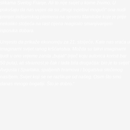
slikama Svetog Franje. Ali to nije svijet u kome živimo. U
pokušaju da nas uvjeri da su „drugi svjetovi mogući“ ona nudi
primjer indijanskog plemena na sjeveru Manitobe koje je prije
nekoliko stoljeća na rast cijena reagiralo smanjivanjem
isporuka dobara.
Umjesto da prikaže ekonomiju za 21. stoljeće, Kate nas vraća u
imaginarni svijet ranog kršćanstva. Možda su takvi imaginarni
ljudi u ono vrijeme zaista „bujali“ (riječ koju autorica koristi bar
50 puta), ali stvarnost je čak i tada bila drugačija: bio je to svijet
Avgusta i Spartaka, spaljenih hramova i bogatstva stečenog
nasiljem. Svijet koji se ne razlikuje od našeg. Osim što smo
danas mnogo bogatiji. Što je dobro.“