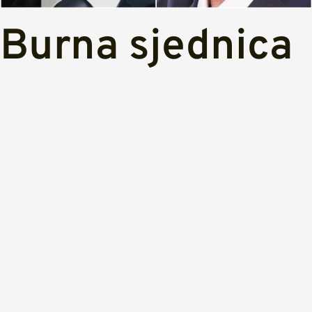
Burna sjednica
vijeća u
Mostaru
Prijavi se na Newsletter
*
indicates required
*
Email Address
Grad / mjesto