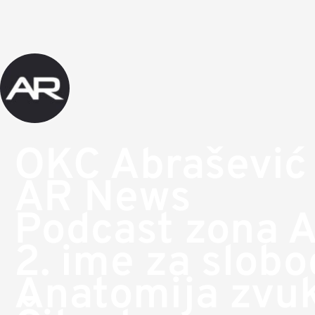
OKC Abrašević
AR News
Podcast zona 
2. ime za slob
Anatomija zvu