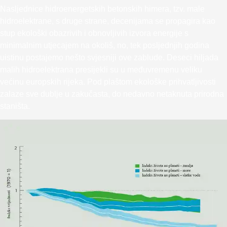
Nasljednice hidroenergetskih betonskih himera, tzv. male
hidroelektrane, s druge strane, decenijama se propagira kao
stup ekološki obazrivih i obnovljivih izvora energije s
minimalnim utjecajem na okoliš, no, tek posljednjih godina
uistinu postajemo nešto svjesniji ove zablude. Deseci hiljada
malih hidroelektrana presijekli su u međuvremenu veliku
većinu europskih rijeka. Pod plaštom ekološke prihvatljivosti
zalaze sve dublje u zakučasta, do nedavno netaknuta prirodna
staništa.