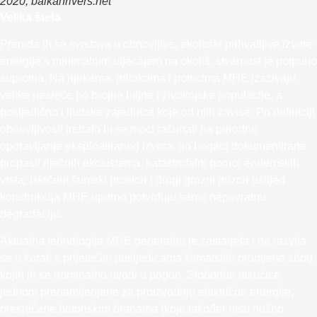
2020, balkanrivers.net
Velika šteta
Premda ih se svrstava u obnovljive, ekološki prihvatljive izvore
energije s minimalnim utjecajem na okoliš, stvarnost je potpuno
suprotna. Na rijekama, pritokama i potocima MHE izazivaju
velike nesreće po brojne biljne i životinjske populacije, a
posljedično i ljudske zajednice koje od njih zavise. Po definiciji
obnovljivosti trebalo bi se moći računati na prirodno
oporavljanje eksploatiranog izvora, no bogato dokumentirane
propasti riječnih ekosistema, katastrofalni pomor endemskih
vrsta, iskrčeni šumski prostori i drugi grozni prizori uslijed
konstrukcija MHE uporno potvrđuju samo nepovratnu
degradaciju.
Aktualna tehnologija MHE generalno je zastarjela i ne razvija
se u korak s prijetećim posljedicama klimatskih promjena zbog
kojih ih se nominalno uvodi u pogon. Slobodne tekućice
jednom prenamijenjene za proizvodnju električne energije,
presječene betonskim branama (koje također nisu nužno