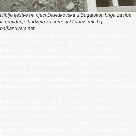
Riblje ljestve na rijeci Davidkovska u Bugarskoj: briga za ribe
ili pravdanje budžeta za cement? / dams.reki.bg,
balkanrivers.net
Famozne riblje staze ili ljestve često se ističe kao mogućnost
tehnološkog ublažavanja posljedica rezanja tokova, ali u
realnosti one nisu praktičan poduhvat (Freyhof, 2020.).
Adekvatan dizajn za takvo što iziskuje dobro poznavanje
ponašanja pojedinačnih migratornih vrsta, redovno
popravljanje, dograđivanje i monitoring konstrukcija, što je
preskup i prekompliciran zadatak. (Riđanović, 2018.). Sama
pretpostavka da će riblje i druge vrste moći pronaći, prepoznati
i uspješno koristiti uzvodno i nizvodno ove betonske fantome
promašena je. Istina je i da ih velika većina MHE u svojim
planovima niti ne predviđa. Studija 2005. godine iz 212
analiziranih konstrukcija, pronalazi 10% postrojenja koja su
zadovoljavale minimalne kriterije za riblji prolazak brana, dok
je tek 5% njih bilo praktično upotrebljivo (Schwevers, 2005.).