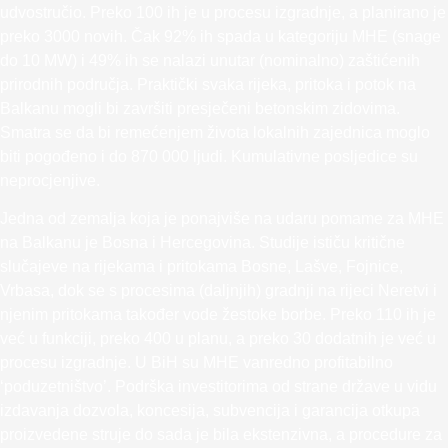
udvostručio. Preko 100 ih je u procesu izgradnje, a planirano je
preko 3000 novih. Čak 92% ih spada u kategoriju MHE (snage
do 10 MW) i 49% ih se nalazi unutar (nominalno) zaštićenih
prirodnih područja. Praktički svaka rijeka, pritoka i potok na
Balkanu mogli bi završiti presječeni betonskim zidovima.
Smatra se da bi remećenjem života lokalnih zajednica moglo
biti pogođeno i do 870 000 ljudi. Kumulativne posljedice su
neprocjenjive.
Jedna od zemalja koja je ponajviše na udaru pomame za MHE
na Balkanu je Bosna i Hercegovina. Studije ističu kritične
slučajeve na rijekama i pritokama Bosne, Lašve, Fojnice,
Vrbasa, dok se s procesima (daljnjih) gradnji na rijeci Neretvi i
njenim pritokama također vode žestoke borbe. Preko 110 ih je
već u funkciji, preko 400 u planu, a preko 30 dodatnih je već u
procesu izgradnje. U BiH su MHE vanredno profitabilno
‘poduzetništvo’. Podrška investitorima od strane države u vidu
izdavanja dozvola, koncesija, subvencija i garancija otkupa
proizvedene struje do sada je bila ekstenzivna, a procedure za