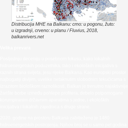
Distribucija MHE na Balkanu: crno: u pogonu, žuto:
u izgradnji, crveno: u planu / Fluvius, 2018,
balkanrivers.net
Velika prevara
Posljednju deceniju u posebnom fokusu, kako lokalnih
hidroenergetskih poduzetnika, tako i ekoloških inicijativa s
raznih strana svijeta, jesu rijeke Balkana. Kao europski prostor
najbogatiji divljim, uvelike netaknutim slobodnim tekućicama s
izrazitom biološkom raznolikosti, Balkan je trenutno najaktivnije
žarište borbe između pohlepe profitera, debelo potpomogane
korumpiranim državnim aparatima s jedne, i ekoloških
inicijativa i lokalnih zajednica s druge strane.
2020. godine na prostoru Balkana zabilježeno je 1480
hidroenergetskih postrojenja. Njihov broj se u samo pet godina