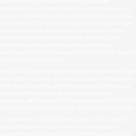
Dodati je tome da se vodotokovi često u potpunosti
preusmjeravaju u cjevovode usmjerene ka turbinama koje su
uglavnom udaljene od korita (a u nekim zemljama je i legalno
preusmjeriti do 95% riječnog toka), pa je dostupnost potrebne
razine vode za riblje staze/ljestve po pravilu upitna. Osim
uništavanja migratornih ruta gramzivim akumulacijama i
isušivanjima korita, ribe često prate pogrešan tok, pa
završavaju u samim turbinama gdje su fizičke ozljede i pogibelj
neizbježni (Riđanović, 2018.).
Preko 19 300 hidroelektrana trenutno ispresijeca rijeke Europe,
preko 250 je u izgradnji, a u planu je još gotovo 8000 dodatnih.
MHE trenutno čine 91% svih hidroenergetskih postrojenja na
kontinentu. Procjenjuje se da bi samo na europskom
Mediteranu, od Portugala do Turske, moglo stradati 161 od 251
ionako već ugroženih slatkovodnih ribljih vrsta (Freyhof, 2020).
Uz sve navedeno, čak 3483 MHE u pogonu, 70 u izgradnji i
preko 2000 planiranih u EU locirano je unutar nekog od
zaštićenih područja (Schwarz, 2020.). Međunarodna unija za