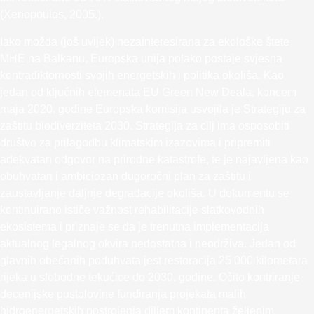
(Xenopoulos, 2005.).
Iako možda (još uvijek) nezainteresirana za ekološke štete
MHE na Balkanu, Europska unija polako postaje svjesna
kontradiktornosti svojih energetskih i politika okoliša. Kao
jedan od ključnih elemenata EU Green New Deala, koncem
maja 2020. godine Europska komisija usvojila je Strategiju za
zaštitu biodiverziteta 2030. Strategija za cilj ima osposobiti
društvo za prilagodbu klimatskim izazovima i pripremiti
adekvatan odgovor na prirodne katastrofe, te je najavljena kao
obuhvatan i ambiciozan dugoročni plan za zaštitu i
zaustavljanje daljnje degradacije okoliša. U dokumentu se
kontinuirano ističe važnost rehabilitacije slatkovodnih
ekosistema i priznaje se da je trenutna implementacija
aktualnog legalnog okvira nedostatna i neodrživa. Jedan od
glavnih obećanih poduhvata jest restoracija 25 000 kilometara
rijeka u slobodne tekućice do 2030. godine. Očito kontriranje
decenijske pustolovine fundiranja projekata malih
hidroenergetskih postrojenja diljem kontinenta željenim