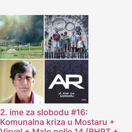
2. ime za slobodu #16:
Komunalna kriza u Mostaru +
Virvel + Malo polje 14 (BHRT +