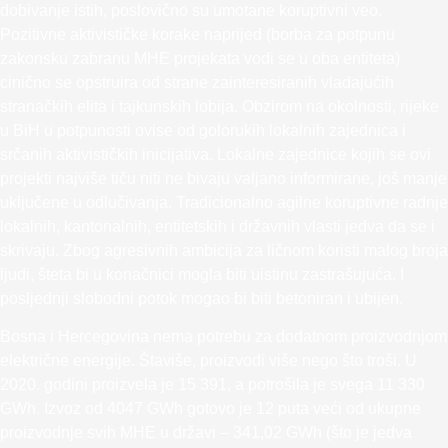
dobivanje istih, poslovično su umotane koruptivni veo.
Pozitivne aktivističke korake naprijed (borba za potpunu
zakonsku zabranu MHE projekata vodi se u oba entiteta)
cinično se opstruira od strane zainteresiranih vladajućih
stranačkih elita i tajkunskih lobija. Obzirom na okolnosti, rijeke
u BiH u potpunosti ovise od golorukih lokalnih zajednica i
srčanih aktivističkih inicijativa. Lokalne zajednice kojih se ovi
projekti najviše tiču niti ne bivaju valjano informirane, još manje
uključene u odlučivanja. Tradicionalno agilne koruptivne radnje
lokalnih, kantonalnih, entitetskih i državnih vlasti jedva da se i
skrivaju. Zbog agresivnih ambicija za ličnom koristi malog broja
ljudi, šteta bi u konačnici mogla biti uistinu zastrašujuća. I
posljednji slobodni potok mogao bi biti betoniran i ubijen.
Bosna i Hercegovina nema potrebu za dodatnom proizvodnjom
električne energije. Štaviše, proizvodi više nego što troši. U
2020. godini proizvela je 15 391, a potrošila je svega 11 330
GWh. Izvoz od 4047 GWh gotovo je 12 puta veći od ukupne
proizvodnje svih MHE u državi – 341,02 GWh (što je jedva