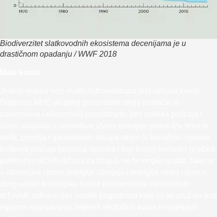
Biodiverzitet slatkovodnih ekosistema decenijama je u
drastičnom opadanju / WWF 2018
Mala korist
Jedino malo u vezi malih hidroelektrana jest njihova korist.
Doprinos MHE ukupnoj proizvodnji struje praktički je
zanemariva i ekonomski posmatrano, bez politika poticaja i
silnih ulaganja u obnovljive izvore energije putem tzv. feed-in
tarifa, premija i garantiranih otkupa struje (u konačnici njihove
troškove plaćaju prirodna staništa i kao krajnji korisnici građani
putem mjesečnih računa za struju), ne bi mogle opstati. Iako se
u obnovljive izvore energije ubrajaju i energija vjetra i sunca,
zbog velike finansijske koristi po investitore od izdašnih
državnih subvencija i ostalih pogodnosti koje im se pružaju pod
egidom ispunjavanja željenih ekoloških kvota energetskih