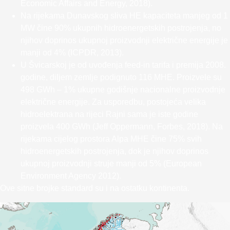
Economic Affairs and Energy, 2018).
Na rijekama Dunavskog sliva HE kapaciteta manjeg od 1
MW čine 90% ukupnih hidroenergetskih postrojenja, no
njihov doprinos ukupnoj proizvodnji električne energije je
manji od 4% (ICPDR, 2013).
U Švicarskoj je od uvođenja feed-in tarifa i premija 2008.
godine, diljem zemlje podignuto 116 MHE. Proizvele su
498 GWh – 1% ukupne godišnje nacionalne proizvodnje
električne energije. Za usporedbu, postojeća velika
hidroelektrana na rijeci Rajni sama je iste godine
proizvela 400 GWh (Jeff Oppermann, Forbes, 2018). Na
rijekama cijelog prostora Alpa MHE čine 75% svih
hidroenergetskih postrojenja, dok je njihov doprinos
ukupnoj proizvodnji struje manji od 5% (European
Environment Agency 2012).
Ove sitne brojke standard su i na ostatku kontinenta.