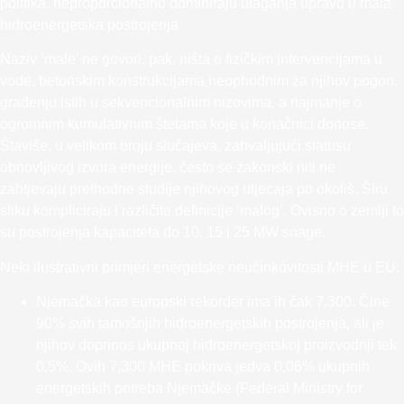
politika, neproporcionalno dominiraju ulaganja upravo u mala
hidroenergetska postrojenja.
Naziv ‘male’ ne govori, pak, ništa o fizičkim intervencijama u
vode, betonskim konstrukcijama neophodnim za njihov pogon,
građenju istih u sekvencionalnim nizovima, a najmanje o
ogromnim kumulativnim štetama koje u konačnici donose.
Štaviše, u velikom broju slučajeva, zahvaljujući statusu
obnovljivog izvora energije, često se zakonski niti ne
zahtjevaju prethodne studije njihovog utjecaja po okoliš. Širu
sliku kompliciraju i različite definicije ‘malog’. Ovisno o zemlji to
su postrojenja kapaciteta do 10, 15 i 25 MW snage.
Neki ilustrativni primjeri energetske neučinkovitosti MHE u EU:
Njemačka kao europski rekorder ima ih čak 7,300. Čine
90% svih tamošnjih hidroenergetskih postrojenja, ali je
njihov doprinos ukupnoj hidroenergetskoj proizvodnji tek
0,5%. Ovih 7,300 MHE pokriva jedva 0,06% ukupnih
energetskih potreba Njemačke (Federal Ministry for