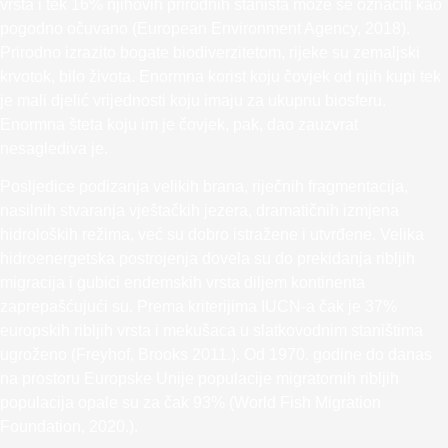
vrsta i tek 16% njihovih prirodnih staništa može se označiti kao
pogodno očuvano (European Environment Agency, 2018).
Prirodno izrazito bogate biodiverzitetom, rijeke su zemaljski
krvotok, bilo života. Enormna korist koju čovjek od njih kupi tek
je mali djelić vrijednosti koju imaju za ukupnu biosferu.
Enormna šteta koju im je čovjek, pak, dao zauzvrat
nesaglediva je.
Posljedice podizanja velikih brana, riječnih fragmentacija,
nasilnih stvaranja vještačkih jezera, dramatičnih izmjena
hidroloških režima, već su dobro istražene i utvrđene. Velika
hidroenergetska postrojenja dovela su do prekidanja ribljih
migracija i gubici endemskih vrsta diljem kontinenta
zaprepašćujući su. Prema kriterijima IUCN-a čak je 37%
europskih ribljih vrsta i mekušaca u slatkovodnim staništima
ugroženo (Freyhof, Brooks 2011.). Od 1970. godine do danas
na prostoru Europske Unije populacije migratornih ribljih
populacija opale su za čak 93% (World Fish Migration
Foundation, 2020.).