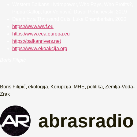
Western Balkans Hydropower, Who Pays, Who Profits?,
Pippa Gallop, Igor Vejnović, Davor Pehchevski, 2019
Death by a Thousand Cuts, Luke Chamberlain, 2020
https://www.wwf.eu
https://www.eea.europa.eu
https://balkanrivers.net
https://www.ekoakcija.org
Boris Filipić
Boris Filipić
,
ekologija
,
Korupcija
,
MHE
,
politika
,
Zemlja-Voda-
Zrak
abrasradio