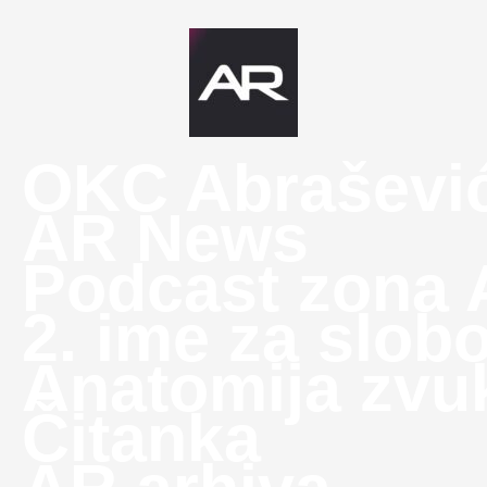
OKC Abraševi
AR News
Podcast zona
2. ime za slob
Anatomija zvu
Čitanka