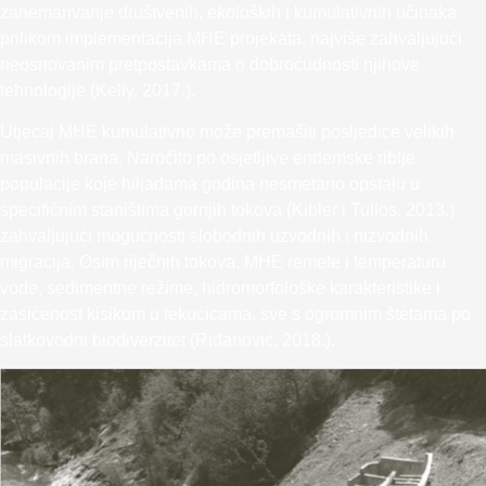
zanemarivanje društvenih, ekoloških i kumulativnih učinaka
prilikom implementacija MHE projekata, najviše zahvaljujući
neosnovanim pretpostavkama o dobroćudnosti njihove
tehnologije (Kelly, 2017.).
Utjecaj MHE kumulativno može premašiti posljedice velikih
masivnih brana. Naročito po osjetljive endemske riblje
populacije koje hiljadama godina nesmetano opstaju u
specifičnim staništima gornjih tokova (Kibler i Tullos, 2013.)
zahvaljujući mogućnosti slobodnih uzvodnih i nizvodnih
migracija. Osim riječnih tokova, MHE remete i temperaturu
vode, sedimentne režime, hidromorfološke karakteristike i
zasićenost kisikom u tekućicama, sve s ogromnim štetama po
slatkovodni biodiverzitet (Riđanović, 2018.).