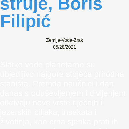
struje, Boris
Filipić
Zemlja-Voda-Zrak
05/28/2021
Slatke vode planetarno su
ubjedljivo najgore stojeća prirodna
staništa. Premda naučnici i dan
danas s oduševljenjem i divljenjem
otkrivaju nove vrste riječnih i
jezerskih biljaka, insekata i
životinja, kao crna sjenka prati ih