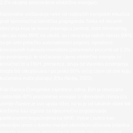
2,2% ukupne proizvedene električne energije).
Iracionalno uništavanje neke od najljepših europskih tekućica
prati bjesomučna lobistička propaganda. Neka od otrcanih
obećanja koja se revno plasiraju u javnost, osim minimalnog
utjecaja rada MHE na okoliš, su i otvaranja radnih mjesta (MHE
su po sebi pretežito automatizirani pogoni), isplativost
koncesionih naknada investitora (zanemarivi procenti od 1-3%
po postrojenju), te snižavanje cijene električne energije (u
konačnici bi u FBiH, primjerice, struja od vlasnika postrojenja
mogla biti otkupljivana i po preko 60% većoj cijeni od one koju
kućanstva inače plaćaju) (Eko Akcija, 2020).
Kao članica Energetske zajednice, istina, BiH je obvezana
zadovoljiti 40% proizvodnje energije iz obnovljivih izvora (za
zemlje članice je ovo upola niže), no to je od lokalnih vlasti tek
korišteno kao izgovor za bjesomučno pogodovanje
partikularnim bogaćenjima na MHE. Vjetar i sunce kao
obnovljivi izvori s daleko manjim ekološkim učincima (nijedna
metoda energetske eksploatacije prirode nije u potpunosti