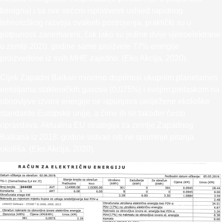
benigna) i sa sve većom isplativosti uslijed rapidnog
tehnološkog razvoja ovakvih postrojenja, praktički su u
potpunosti zanemareni, čak iako su jedine dvije vjetroelektrane
u zemlji 2020. godine same proizvele 77% energije
proizvedene iz svih MHE zajedno. (Eko Akcija, 2020).
Cijeli Zapadni Balkan minorno doprinosi ukupnim planetarnim
emisijama stakleničkih gasova (0,075%) i svojim prelaskom na
obnovljive izvore energije ne ispunjava uvriježene ekološke
standarde Europske unije, a čime ih se također često
opravdava. Aktualna EU strategija za zemlje Zapadnog
Balkana iz 2018. godine ustvari niti ne spominje pitanja
okoliša. (Eko Akcija, 2020).