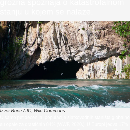
grozna spoznaja o katastrofalnom
stanju u kojem se nalaze.
Izvor Bune / JC, Wiki Commons
U samo pet decenija, populacije slatkovodnih staništa globalno
su opale za drastičnih 84% (WWF, 2020.). U Europi jedva 17%