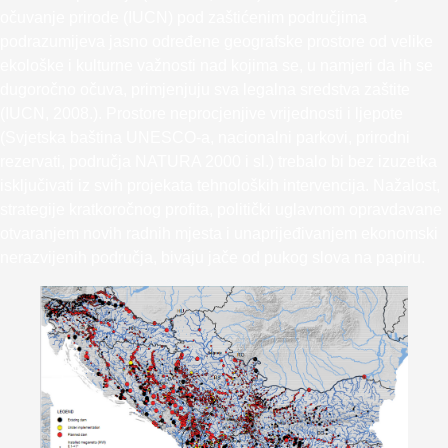
očuvanje prirode (IUCN) pod zaštićenim područjima
podrazumijeva jasno određene geografske prostore od velike
ekološke i kulturne važnosti nad kojima se, u namjeri da ih se
dugoročno očuva, primjenjuju sva legalna sredstva zaštite
(IUCN, 2008.). Prostore neprocjenjive vrijednosti i ljepote
(Svjetska baština UNESCO-a, nacionalni parkovi, prirodni
rezervati, područja NATURA 2000 i sl.) trebalo bi bez izuzetka
isključivati iz svih projekata tehnoloških intervencija. Nažalost,
strategije kratkoročnog profita, politički uglavnom opravdavane
otvaranjem novih radnih mjesta i unaprijeđivanjem ekonomski
nerazvijenih područja, bivaju jače od pukog slova na papiru.