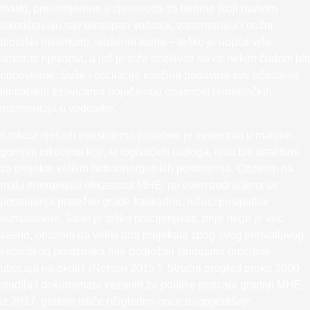
male), preusmjerene u cjevovode za turbine (koji mahom
iskorištavaju sav dostupan vodotok, zanemarujući nužni
biološki minimum), isušenih korita – teško je uopće više
smatrati rijekama, a još je teže očekivati da će nekim čudom biti
obnovljene. Suše i oscilacije količina padavina sve učestalije
klimatskih trzavicama pojačavaju opasnost remetilačkih
intervencija u vodotoke.
Krhkost riječnih ekosistema posebno je evidentna u manjim
gornjim tokovima koji, iz logističkih razloga, nisu bili atraktivni
za projekte velikih hidroenergetskih postrojenja. Obzirom na
malu energetsku efikasnost MHE, na ovim područjima se
postrojenja pretežito grade kaskadno, nižući posljedice
kumulativno. Štete je teško procijenjivati, prije nego je već
kasno, obzirom da veliki broj projekata zbog svog prihvatljivog
ekološkog predznaka nije podložan studijama procjene
utjecaja na okoliš (Nelson 2015.). Stručni pregled preko 3600
studija i dokumenata vezanih za politike poticaja gradnji MHE
iz 2017. godine ističe očigledno opće dugogodišnje