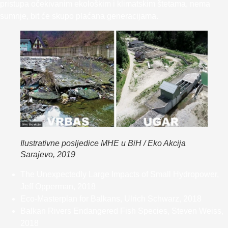
pristupa očekivanim ekološkim i klimatskim štetama, nema
sumnje, bit će skupo plaćana generacijama.
Ilustrativne posljedice MHE u BiH / Eko Akcija
Sarajevo, 2019
The Unexpectedly Large Impacts of Small Hydropower,
Jeff Opperman, 2018
Eco-Masterplan for Balkans, Ulrich Schwarz, 2018
Balkan Rivers Endangered Fish Species, Steven Weiss,
2018