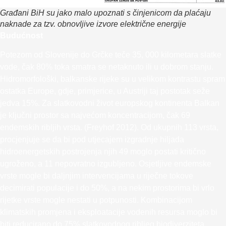
Građani BiH su jako malo upoznati s činjenicom da plaćaju
naknade za tzv. obnovljive izvore električne energije
Budućnost
Potezom od Slovenije do Grčke teče 35, 000 kilometara slatke
vode, čak 80% toka smatra se netaknuto ili u dobrom stanju.
Hidromorfološki, balkanske rijeke su u velikom kontrastu spram
ostatka Europe, gdje, primjerice, u Austriji taj postotak seže
jedva 15%. Za slatkovodni život europskog kontinenta Balkan
je ključni prostor sa najvećom koncentracijom, čak 69
endemskih ribljih vrsta. (Freyhof 2012). Od ukupnih 113 vrsta,
procjenjuje se da bi pod utjecajem izgradnje hiljada
hidroenergetskih postrojenja njih 49 moglo postati kritično
ugroženo, a 11 nepovratno izgubljeno. Osjetljive endemske
vrste mogle bi daljnjim intervencijama u riječne tokove
decimirati populacije i do 50%, a na nekim prostorima bi vrlo
rijetke vrste mogle nestati u potpunosti. Kombinacijom
klimatskih promjena i eksploatacije vodenih resursa moglo bi
biti reducirano do 75% slatkovodnog ribljeg biodiverziteta