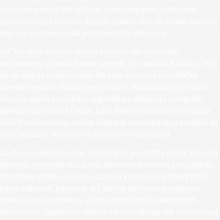
rezultatima može biti riješeno samo potpunim zakonskim
zaustavljanjem njihovih daljnjih gradnji, dok će hiljade barijera
koje već postoje morati postepeno biti uklanjane.
IUCN i njeni partneri aktivno promoviraju formiranje
regionalnog izdanka Zelene agende za Zapadni Balkan u želji
da se pitanja biodiverziteta što prije postave i na političke
agende regiona. Stavljanjem profita i eksploatacije prirodnih
resursa ispred preporuka, legislativa i obligacija europskih
direktiva za staništa i vode, kao i Bernske konvencije i drugih
sličnih dokumenata, zemlje Balkana unaprijed su u konfliktu sa
svim budućim ekološki informiranim inicijativama.
Za Bosnu i Hercegovinu, zemlju koja je zaštitila jedva 2% svog
teritorija, prospekti nisu bajni. Nedavno sramotno propuštanje
historijske prilike usvajanja zakona kojim bi se projekti MHE
trajno zabranili, primjer je još jednog kolosalnog propusta
prilike za pravovremenu zaštitu dragocjenih slatkovodnih
ekosistema. Izgubljeno vrijeme za iznalaženje iole racionalnog