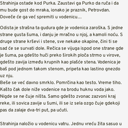
Strahinja ostade kod Purka. Zaustavi ga Purko da ruča i da
mu bude gost do mraka, ionako je praznik, Petrovdan.
Doveče će ga već spremiti u vodenicu…
Odista je strašna ta gudura gde je vodenica zaroška. S jedne
strane gusta šuma, i danju je mračno u njoj, a kamoli noću. S
druge strane krševi i stene, sve nekake okapine, čini ti se
sad će se survati dole. Rečica se vijuga ispod one strane gde
je šuma, pa gdešto huči preko širokih ploča strmo u virove,
gdešto zavija između krupnih kao plašće stena. Vodenica je
baš pod jednom takom stenom, pripeta kao lastino gnezdo
uz nju.
Beše se već davno smrklo. Pomrčina kao testo. Vreme tiho.
Kašto čak dole niže vodenice na brodu huknu voda jako.
Nigde se ne čuje ništa. Samo gdešto zvonac zazvoni kraj
reke, ili sovica zavije u šumi, ili se iz sela ozgo čuje gdekoji
pas da zalaje dva-tri put, pa ućuti.
Strahinja naložio u vodenicu vatru. Jednu vreću žita sasuo u