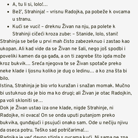
A, tu li si, lolo!…
Bež’, Strahinja! – vrisnu Radojka, pa pobeže k ovcama
u stranu.
Kući se vuci! – dreknu Živan na nju, pa polete k
Strahinji cičeći kroza zube: – Stanide, lolo, stani!
Strahinja se beše u prvi mah čisto zabezeknuo i zastao kao
ukopan. Ali kad vide da se Živan ne šali, nego još spodbi i
poveliki kamen da ga gađa, a on ti zagrebe što igda može
kroz bukvik… Sreća njegova te se Živan spotače preko
neke klade i ljosnu koliko je dug o ledinu… a ko zna šta bi
bilo.
Istina, Strahinja je bio vrlo kuražan i snažan momak. Mučno
bi ustuknuo da je bio ma ko drugi; ali Živan je otac Radojkin,
pa voli skloniti se…
Dok je Živan ustao iza one klade, nigde Strahinje, ni
Radojke, ni ovaca! On se onda uputi putanjom preko
bukvika, gunđajući i psujući onako sam. Ode u nečiju njivu
da oseca potru. Teško sad potričarima!…
Radojka je već davno stigla s ovcama kući. Ni sama ne zna