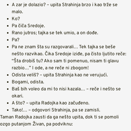
A zar je dolazio? – upita Strahinja brzo i kao trže se
malo.
Ko?
Pa čiča Sredoje.
Rano jutros; tajka se tek umio, a on dođe.
Pa?
Pa ne znam šta su razgovarali… Tek tajka se beše
nešto razvikao. Čika Sredoje iziđe, pa čisto ljutito reče:
“Šta drobiš tu? Ako sam ti pomenuo, nisam ti glavu
razbio…” I ode, a ne reče ni zbogom!
Odista veliš? – upita Strahinja kao ne verujući.
Bogami, odista.
Baš bih voleo da mi to nisi kazala… – reče i nešto se
okari.
A što? – upita Radojka kao začuđeno.
Tako!… – odgovori Strahinja, pa se zamisli.
Taman Radojka zausti da ga nešto upita, dok ti se pomoli
ozgo putanjom Živan, pa podviknu: