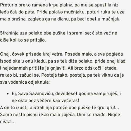
Preturio preko ramena krpu platna, pa mu se spustila niz
leđa čak do peta. Priđe polako mučnjaku, poturi ruku te uze
malo brašna, zagleda ga na dlanu, pa baci opet u mučnjak.
Strahinja uze polako obe puške i spremi se; čisto već ne
diše koliko se pritajio.
Onaj, čovek prisede kraj vatre. Posede malo, a sve pogleda
ispod oka u onu kladu, pa se tek diže polako, priđe onaj kladi
i najedanmah pritište je gnjaviti. Ali brzo odskoči i stade,
rekao bi, začudi se. Postaja tako, postaja, pa tek viknu da je
sva vodenica odjeknula:
Ej, Sava Savanoviću, devedeset godina vampiruješ, i
ne osta bez večere kao večeras!
A on to izusti, a Strahinja poteže obe puške te gru! gru!…
Samo nešto pisnu i kao malo zaječa. Dim se raziđe. Nigde
ništa!…