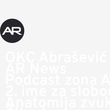
OKC Abrašević
AR News
Podcast zona 
2. ime za slob
Anatomija zvu