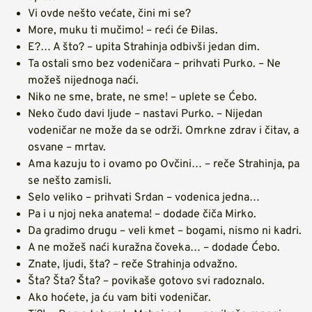
Vi ovde nešto većate, čini mi se?
More, muku ti mučimo! – reći će Đilas.
E?… A što? – upita Strahinja odbivši jedan dim.
Ta ostali smo bez vodeničara – prihvati Purko. – Ne
možeš nijednoga naći.
Niko ne sme, brate, ne sme! – uplete se Ćebo.
Neko čudo davi ljude – nastavi Purko. – Nijedan
vodeničar ne može da se održi. Omrkne zdrav i čitav, a
osvane – mrtav.
Ama kazuju to i ovamo po Ovčini… – reče Strahinja, pa
se nešto zamisli.
Selo veliko – prihvati Srdan – vodenica jedna…
Pa i u njoj neka anatema! – dodade čiča Mirko.
Da gradimo drugu – veli kmet – bogami, nismo ni kadri.
A ne možeš naći kuražna čoveka… – dodade Ćebo.
Znate, ljudi, šta? – reče Strahinja odvažno.
Šta? Šta? Šta? – povikaše gotovo svi radoznalo.
Ako hoćete, ja ću vam biti vodeničar.