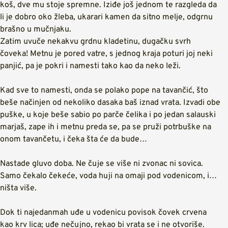
koš, dve mu stoje spremne. Iziđe još jednom te razgleda da
li je dobro oko žleba, ukarari kamen da sitno melje, odgrnu
brašno u mučnjaku.
Zatim uvuče nekakvu grdnu kladetinu, dugačku svrh
čoveka! Metnu je pored vatre, s jednog kraja poturi joj neki
panjić, pa je pokri i namesti tako kao da neko leži.
Kad sve to namesti, onda se polako pope na tavančić, što
beše načinjen od nekoliko dasaka baš iznad vrata. Izvadi obe
puške, u koje beše sabio po parče čelika i po jedan salauski
marjaš, zape ih i metnu preda se, pa se pruži potrbuške na
onom tavančetu, i čeka šta će da bude…
Nastade gluvo doba. Ne čuje se više ni zvonac ni sovica.
Samo čekalo čekeće, voda huji na omaji pod vodenicom, i…
ništa više.
Dok ti najedanmah uđe u vodenicu povisok čovek crvena
kao krv lica; uđe nečujno, rekao bi vrata se i ne otvoriše.