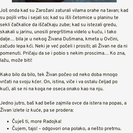
Još onda kad su Zarožani zaturali vilama orahe na tavan; kad
su pojili vrbu i sejali so; kad su išli četomice u planinu te
sekli čačkalice da iščačkaju zube; kad su istezali gredu,
skakali u jarinu, unosili pregrštima videlo u kuću, i tako
dalje… bila je u nekog Živana Dušmana, kmeta u Ovčini,
začudo lepa kći. Neki je već počeli i prositi; ali Živan ne da ni
pomenuti. Pričaju da se i pobio s nekim proscima… Ko zna,
lažu, može biti!
Kako bilo da bilo, tek Živan počeo od neko doba mnogo
vrčati na svoju kćer. On, istina, viče i va ostalu čeljad po
kući, ali se ni na koga ne oseca onako kao na nju.
Jedno jutro, baš kad beše zajmila ovce da istera na popas, a
Živan izlete iz kuće, pa se prodera:
Čuješ ti, more Radojka!
Čujem, tajo! – odgovori ona polako, a nešto pretrnu.