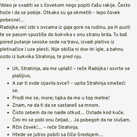
Voleo je svaditi se s čovekom nego popiti čašu rakije. Često
hoće i da se pobije. Otkako su ga okmetili – lepo čovek
pobesne!…
Radojka već izbi s ovcama iz gaja gore na rudinu, pa ih pusti
te se pasom spustiše do bukvika s onu stranu brda. Tu baš
pored putanje seoske sede na travu, izvadi pletivo iz
pletivačice i uze plesti. Nije obišla ni dve-tri igle, a bahnu
ozdo iz bukvika Strahinja, te pred nju.
Uh, Strahinja, ala me uplaši! – reče Radojka i osvrte se
plašljivo.
A zar ti ovde izjavila ovce? – upita Strahinja smešeći
se.
Prođi me se, more; tajka da me u top metne!
Znam, ne da ti da se sastaneš sa mnom.
Čisto zebem da ne naiđe otkud… Ostade kod kuće.
Čini mi se pobi onu čeljad… Ja pobegoh da ne slušam.
Rčin čovek!… – reče Strahinja.
Htede se jutros pobiti sa čiča-Sredojem…