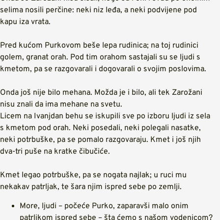
selima nosili perčine: neki niz leđa, a neki podvijene pod
kapu iza vrata.
Pred kućom Purkovom beše lepa rudinica; na toj rudinici
golem, granat orah. Pod tim orahom sastajali su se ljudi s
kmetom, pa se razgovarali i dogovarali o svojim poslovima.
Onda još nije bilo mehana. Možda je i bilo, ali tek Zarožani
nisu znali da ima mehane na svetu.
Licem na Ivanjdan behu se iskupili sve po izboru ljudi iz sela
s kmetom pod orah. Neki posedali, neki polegali nasatke,
neki potrbuške, pa se pomalo razgovaraju. Kmet i još njih
dva-tri puše na kratke čibučiće.
Kmet legao potrbuške, pa se nogata najlak; u ruci mu
nekakav patrljak, te šara njim ispred sebe po zemlji.
More, ljudi – počeće Purko, zaparavši malo onim
patrljkom ispred sebe – šta ćemo s našom vodenicom?