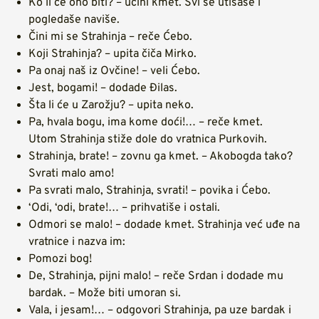
Ko li će ono biti? – učini kmet. Svi se utišaše i
pogledaše naviše.
Čini mi se Strahinja – reče Ćebo.
Koji Strahinja? – upita čiča Mirko.
Pa onaj naš iz Ovčine! – veli Ćebo.
Jest, bogami! – dodade Đilas.
Šta li će u Zarožju? – upita neko.
Pa, hvala bogu, ima kome doći!… – reče kmet.
Utom Strahinja stiže dole do vratnica Purkovih.
Strahinja, brate! – zovnu ga kmet. – Akobogda tako?
Svrati malo amo!
Pa svrati malo, Strahinja, svrati! – povika i Ćebo.
‘Odi, ‘odi, brate!… – prihvatiše i ostali.
Odmori se malo! – dodade kmet. Strahinja već uđe na
vratnice i nazva im:
Pomozi bog!
De, Strahinja, pijni malo! – reče Srdan i dodade mu
bardak. – Može biti umoran si.
Vala, i jesam!… – odgovori Strahinja, pa uze bardak i