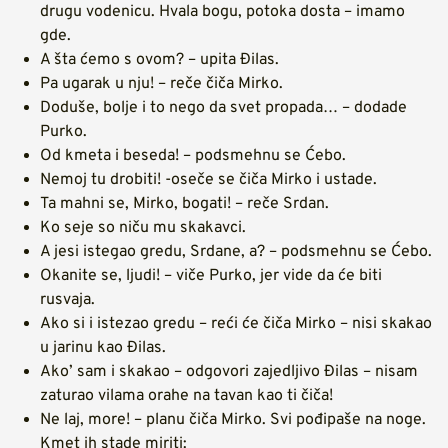
drugu vodenicu. Hvala bogu, potoka dosta – imamo
gde.
A šta ćemo s ovom? – upita Đilas.
Pa ugarak u nju! – reče čiča Mirko.
Doduše, bolje i to nego da svet propada… – dodade
Purko.
Od kmeta i beseda! – podsmehnu se Ćebo.
Nemoj tu drobiti! -oseče se čiča Mirko i ustade.
Ta mahni se, Mirko, bogati! – reče Srdan.
Ko seje so niču mu skakavci.
A jesi istegao gredu, Srdane, a? – podsmehnu se Ćebo.
Okanite se, ljudi! – viče Purko, jer vide da će biti
rusvaja.
Ako si i istezao gredu – reći će čiča Mirko – nisi skakao
u jarinu kao Đilas.
Ako’ sam i skakao – odgovori zajedljivo Đilas – nisam
zaturao vilama orahe na tavan kao ti čiča!
Ne laj, more! – planu čiča Mirko. Svi pođipaše na noge.
Kmet ih stade miriti: