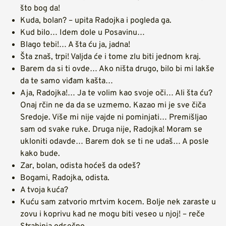
što bog da!
Kuda, bolan? – upita Radojka i pogleda ga.
Kud bilo… Idem dole u Posavinu…
Blago tebi!… A šta ću ja, jadna!
Šta znaš, trpi! Valjda će i tome zlu biti jednom kraj.
Barem da si ti ovde… Ako ništa drugo, bilo bi mi lakše
da te samo viđam kašta…
Aja, Radojka!… Ja te volim kao svoje oči… Ali šta ću?
Onaj rčin ne da da se uzmemo. Kazao mi je sve čiča
Sredoje. Više mi nije vajde ni pominjati… Premišljao
sam od svake ruke. Druga nije, Radojka! Moram se
ukloniti odavde… Barem dok se ti ne udaš… A posle
kako bude.
Zar, bolan, odista hoćeš da odeš?
Bogami, Radojka, odista.
A tvoja kuća?
Kuću sam zatvorio mrtvim kocem. Bolje nek zaraste u
zovu i koprivu kad ne mogu biti veseo u njoj! – reče