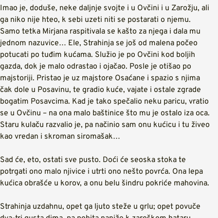
Imao je, doduše, neke daljnje svojte i u Ovčini i u Zarožju, ali
ga niko nije hteo, k sebi uzeti niti se postarati o njemu.
Samo tetka Mirjana raspitivala se kašto za njega i dala mu
jednom nazuvice… Ele, Strahinja se još od malena počeo
potucati po tuđim kućama. Služio je po Ovčini kod boljih
gazda, dok je malo odrastao i ojačao. Posle je otišao po
majstoriji. Pristao je uz majstore Osaćane i spazio s njima
čak dole u Posavinu, te gradio kuće, vajate i ostale zgrade
bogatim Posavcima. Kad je tako spečalio neku paricu, vratio
se u Ovčinu – na ona malo baštinice što mu je ostalo iza oca.
Staru kulaču razvalio je, pa načinio sam onu kućicu i tu živeo
kao vredan i skroman siromašak…
Sad će, eto, ostati sve pusto. Doći će seoska stoka te
potrgati ono malo njivice i utrti ono nešto povrća. Ona lepa
kućica obrašće u korov, a onu belu šindru pokriće mahovina.
Strahinja uzdahnu, opet ga ljuto steže u grlu; opet povuče