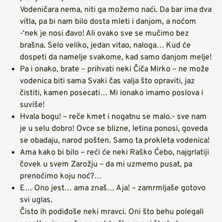
Vodeničara nema, niti ga možemo naći. Da bar ima dva
vitla, pa bi nam bilo dosta mleti i danjom, a noćom
-‘nek je nosi đavo! Ali ovako sve se mučimo bez
brašna. Selo veliko, jedan vitao, naloga… Kud će
dospeti da namelje svakome, kad samo danjom melje!
Pa i onako, brate – prihvati neki Čiča Mirko – ne može
vodenica biti sama Svaki čas valja što opraviti, jaz
čistiti, kamen posecati… Mi ionako imamo poslova i
suviše!
Hvala bogu! – reče kmet i nogatnu se malo.- sve nam
je u selu dobro! Ovce se blizne, letina ponosi, goveda
se obadaju, narod pošten. Samo ta prokleta vodenica!
Ama kako bi bilo – reći će neki Raško Ćebo, najgrlatiji
čovek u svem Zarožju – da mi uzmemo pusat, pa
prenoćimo koju noć?…
E… Ono jest… ama znaš… Aja! – zamrmljaše gotovo
svi uglas.
Čisto ih podiđoše neki mravci. Oni što behu polegali