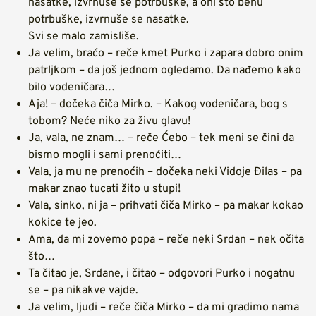
nasatke, izvrnuše se potrbuške, a oni što behu
potrbuške, izvrnuše se nasatke.
Svi se malo zamisliše.
Ja velim, braćo – reče kmet Purko i zapara dobro onim
patrljkom – da još jednom ogledamo. Da nađemo kako
bilo vodeničara…
Aja! – dočeka čiča Mirko. – Kakog vodeničara, bog s
tobom? Neće niko za živu glavu!
Ja, vala, ne znam… – reče Ćebo – tek meni se čini da
bismo mogli i sami prenoćiti…
Vala, ja mu ne prenoćih – dočeka neki Vidoje Đilas – pa
makar znao tucati žito u stupi!
Vala, sinko, ni ja – prihvati čiča Mirko – pa makar kokao
kokice te jeo.
Ama, da mi zovemo popa – reče neki Srdan – nek očita
što…
Ta čitao je, Srdane, i čitao – odgovori Purko i nogatnu
se – pa nikakve vajde.
Ja velim, ljudi – reče čiča Mirko – da mi gradimo nama