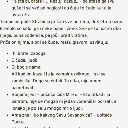
Pa šta bi, brate?… Kazuj, kazuj!.. – saleteše ga svi,
gušeći se već od naglosti da čuju to čudo kako je
ostao živ.
Taman im poče Strahinja pričati sve po redu, dok eto ti ozgo
krenulo se selo, pa i neke babe i žene. Sve se to načeti oko
njega, puna vodenica, pa još i pred vratima.
Priča on njima, a oni se čude, mašu glavom, uzvikuju:
Ih, brate, zaboga!
E čuda, ljudi!
O, bog s nama!
Ali kad im kaza šta je vampir uzviknuo – svi se
zamisliše. Dugo su ćutali. Tu niko, nije umeo
pametovati.
Bogami jest – počeće čiča Mirko. – Eto otkad i ja
pamtim, nije se mogao ni jedan vodeničar održati, a
ionako je po selu mnogo mrlo ljudi.
Ama zna li ko kakvog Savu Savanovića? – upitaće
Purko.