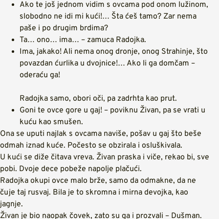
Ako te još jednom vidim s ovcama pod onom lužinom,
slobodno ne idi mi kući!… Šta ćeš tamo? Zar nema
paše i po drugim brdima?
Ta… ono… ima… – zamuca Radojka.
Ima, jakako! Ali nema onog dronje, onog Strahinje, što
povazdan ćurlika u dvojnice!… Ako li ga domčam –
oderaću ga!
Radojka samo, obori oči, pa zadrhta kao prut.
Goni te ovce gore u gaj! – poviknu Živan, pa se vrati u
kuću kao smušen.
Ona se uputi najlak s ovcama naviše, pošav u gaj što beše
odmah iznad kuće. Počesto se obzirala i osluškivala.
U kući se diže čitava vreva. Živan praska i viče, rekao bi, sve
pobi. Dvoje dece pobeže napolje plačući.
Radojka okupi ovce malo brže, samo da odmakne, da ne
čuje taj rusvaj. Bila je to skromna i mirna devojka, kao
jagnje.
Živan je bio naopak čovek, zato su ga i prozvali – Dušman.