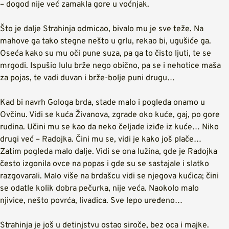
– dogod nije već zamakla gore u voćnjak.
Što je dalje Strahinja odmicao, bivalo mu je sve teže. Na
mahove ga tako stegne nešto u grlu, rekao bi, ugušiće ga.
Oseća kako su mu oči pune suza, pa ga to čisto ljuti, te se
mrgodi. Ispušio lulu brže nego obično, pa se i nehotice maša
za pojas, te vadi duvan i brže-bolje puni drugu…
Kad bi navrh Gologa brda, stade malo i pogleda onamo u
Ovčinu. Vidi se kuća Živanova, zgrade oko kuće, gaj, po gore
rudina. Učini mu se kao da neko čeljade iziđe iz kuće… Niko
drugi već – Radojka. Čini mu se, vidi je kako još plače…
Zatim pogleda malo dalje. Vidi se ona lužina, gde je Radojka
često izgonila ovce na popas i gde su se sastajale i slatko
razgovarali. Malo više na brdašcu vidi se njegova kućica; čini
se odatle kolik dobra pečurka, nije veća. Naokolo malo
njivice, nešto povrća, livadica. Sve lepo uređeno…
Strahinja je još u detinjstvu ostao siroče, bez oca i majke.