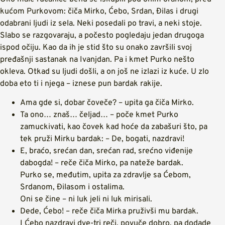
kućom Purkovom: čiča Mirko, Ćebo, Srdan, Đilas i drugi
odabrani ljudi iz sela. Neki posedali po travi, a neki stoje.
Slabo se razgovaraju, a počesto pogledaju jedan drugoga
ispod očiju. Kao da ih je stid što su onako završili svoj
pređašnji sastanak na Ivanjdan. Pa i kmet Purko nešto
okleva. Otkad su ljudi došli, a on još ne izlazi iz kuće. U zlo
doba eto ti i njega – iznese pun bardak rakije.
Ama gde si, dobar čoveče? – upita ga čiča Mirko.
Ta ono… znaš… čeljad… – poče kmet Purko
zamuckivati, kao čovek kad hoće da zabašuri što, pa
tek pruži Mirku bardak: – De, bogati, nazdravi!
E, braćo, srećan dan, srećan rad, srećno viđenije
dabogda! – reče čiča Mirko, pa nateže bardak.
Purko se, međutim, upita za zdravlje sa Ćebom,
Srdanom, Đilasom i ostalima.
Oni se čine – ni luk jeli ni luk mirisali.
Dede, Ćebo! – reče čiča Mirka pruživši mu bardak.
I Ćebo nazdravi dve-tri reči, povuče dobro, pa dodade