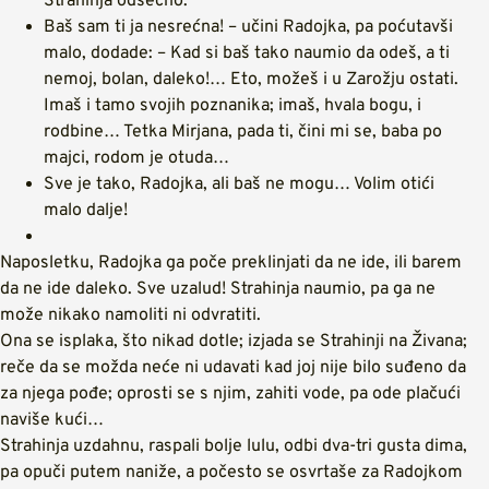
Strahinja odsečno.
Baš sam ti ja nesrećna! – učini Radojka, pa poćutavši
malo, dodade: – Kad si baš tako naumio da odeš, a ti
nemoj, bolan, daleko!… Eto, možeš i u Zarožju ostati.
Imaš i tamo svojih poznanika; imaš, hvala bogu, i
rodbine… Tetka Mirjana, pada ti, čini mi se, baba po
majci, rodom je otuda…
Sve je tako, Radojka, ali baš ne mogu… Volim otići
malo dalje!
Naposletku, Radojka ga poče preklinjati da ne ide, ili barem
da ne ide daleko. Sve uzalud! Strahinja naumio, pa ga ne
može nikako namoliti ni odvratiti.
Ona se isplaka, što nikad dotle; izjada se Strahinji na Živana;
reče da se možda neće ni udavati kad joj nije bilo suđeno da
za njega pođe; oprosti se s njim, zahiti vode, pa ode plačući
naviše kući…
Strahinja uzdahnu, raspali bolje lulu, odbi dva-tri gusta dima,
pa opuči putem naniže, a počesto se osvrtaše za Radojkom