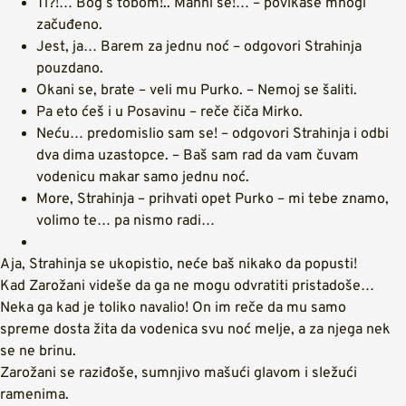
Ti?!… Bog s tobom!.. Mahni se!… – povikaše mnogi
začuđeno.
Jest, ja… Barem za jednu noć – odgovori Strahinja
pouzdano.
Okani se, brate – veli mu Purko. – Nemoj se šaliti.
Pa eto ćeš i u Posavinu – reče čiča Mirko.
Neću… predomislio sam se! – odgovori Strahinja i odbi
dva dima uzastopce. – Baš sam rad da vam čuvam
vodenicu makar samo jednu noć.
More, Strahinja – prihvati opet Purko – mi tebe znamo,
volimo te… pa nismo radi…
Aja, Strahinja se ukopistio, neće baš nikako da popusti!
Kad Zarožani videše da ga ne mogu odvratiti pristadoše…
Neka ga kad je toliko navalio! On im reče da mu samo
spreme dosta žita da vodenica svu noć melje, a za njega nek
se ne brinu.
Zarožani se raziđoše, sumnjivo mašući glavom i sležući
ramenima.