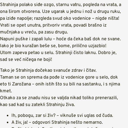
Strahinja polako siđe ozgo, starnu vatru, pogleda na vrata, a
ona širom otvorena. Uze ugarak u jednu i nož u drugu ruku,
pa iziđe napolje; razgleda svud oko vodenice – nigde ništa!
Vrati se opet unutra, pritvoriv vrata, povadi brašno iz
mučnjaka u vreću, pa zasu drugu.
Napuni puške i zapali lulu – hoće da čeka baš dok ne svane.
Iako je bio kuražan beše se, bome, prilično uzjazbio!
Utom zapeva petao u selu. Strahinji čisto laknu. Dobro je,
sad se već ničega ne boji!
Tako je Strahinja dočekao svanuće zdrav i čitav.
Taman se on sprema da pođe iz vodenice gore u selo, dok
eto ti Zarožana – onih istih što su bili na sastanku, i s njima
kmet.
Otkako za se znadu nisu se valjda nikad toliko prenerazili,
kao sad kad su zatekli Strahinju živa.
Ih, pobogu, zar si živ? – viknuše svi uglas od čuda.
A živ, ja! – odgovori Strahinja nešto nemarno.