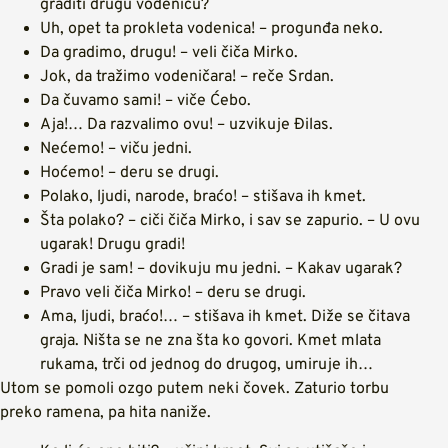
graditi drugu vodenicu?
Uh, opet ta prokleta vodenica! – progunđa neko.
Da gradimo, drugu! – veli čiča Mirko.
Jok, da tražimo vodeničara! – reče Srdan.
Da čuvamo sami! – viče Ćebo.
Aja!… Da razvalimo ovu! – uzvikuje Đilas.
Nećemo! – viču jedni.
Hoćemo! – deru se drugi.
Polako, ljudi, narode, braćo! – stišava ih kmet.
Šta polako? – ciči čiča Mirko, i sav se zapurio. – U ovu
ugarak! Drugu gradi!
Gradi je sam! – dovikuju mu jedni. – Kakav ugarak?
Pravo veli čiča Mirko! – deru se drugi.
Ama, ljudi, braćo!… – stišava ih kmet. Diže se čitava
graja. Ništa se ne zna šta ko govori. Kmet mlata
rukama, trči od jednog do drugog, umiruje ih…
Utom se pomoli ozgo putem neki čovek. Zaturio torbu
preko ramena, pa hita naniže.