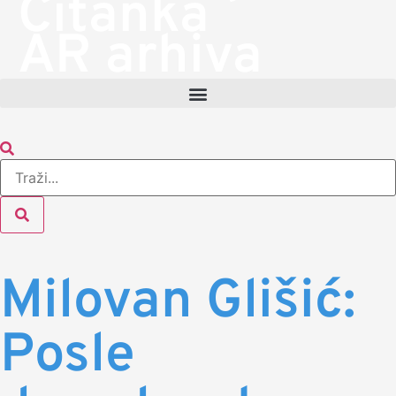
Čitanka
AR arhiva
Milovan Glišić:
Posle