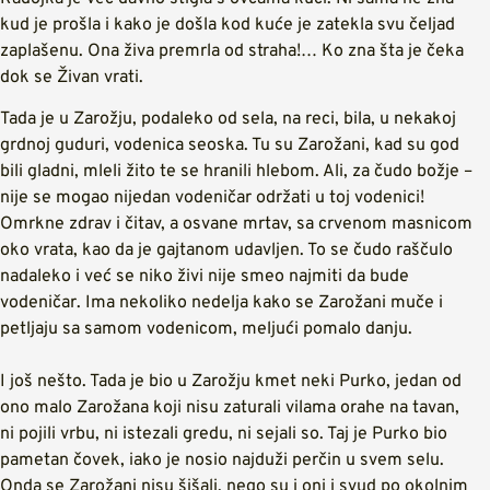
kud je prošla i kako je došla kod kuće je zatekla svu čeljad
zaplašenu. Ona živa premrla od straha!… Ko zna šta je čeka
dok se Živan vrati.
Tada je u Zarožju, podaleko od sela, na reci, bila, u nekakoj
grdnoj guduri, vodenica seoska. Tu su Zarožani, kad su god
bili gladni, mleli žito te se hranili hlebom. Ali, za čudo božje –
nije se mogao nijedan vodeničar održati u toj vodenici!
Omrkne zdrav i čitav, a osvane mrtav, sa crvenom masnicom
oko vrata, kao da je gajtanom udavljen. To se čudo raščulo
nadaleko i već se niko živi nije smeo najmiti da bude
vodeničar. Ima nekoliko nedelja kako se Zarožani muče i
petljaju sa samom vodenicom, meljući pomalo danju.
I još nešto. Tada je bio u Zarožju kmet neki Purko, jedan od
ono malo Zarožana koji nisu zaturali vilama orahe na tavan,
ni pojili vrbu, ni istezali gredu, ni sejali so. Taj je Purko bio
pametan čovek, iako je nosio najduži perčin u svem selu.
Onda se Zarožani nisu šišali, nego su i oni i svud po okolnim