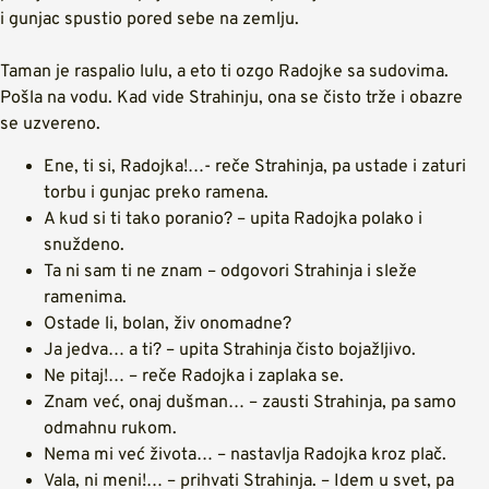
i gunjac spustio pored sebe na zemlju.
Taman je raspalio lulu, a eto ti ozgo Radojke sa sudovima.
Pošla na vodu. Kad vide Strahinju, ona se čisto trže i obazre
se uzvereno.
Ene, ti si, Radojka!…- reče Strahinja, pa ustade i zaturi
torbu i gunjac preko ramena.
A kud si ti tako poranio? – upita Radojka polako i
snuždeno.
Ta ni sam ti ne znam – odgovori Strahinja i sleže
ramenima.
Ostade li, bolan, živ onomadne?
Ja jedva… a ti? – upita Strahinja čisto bojažljivo.
Ne pitaj!… – reče Radojka i zaplaka se.
Znam već, onaj dušman… – zausti Strahinja, pa samo
odmahnu rukom.
Nema mi već života… – nastavlja Radojka kroz plač.
Vala, ni meni!… – prihvati Strahinja. – Idem u svet, pa