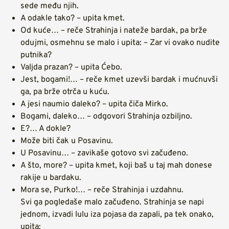
sede među njih.
A odakle tako? – upita kmet.
Od kuće… – reče Strahinja i nateže bardak, pa brže
odujmi, osmehnu se malo i upita: – Zar vi ovako nudite
putnika?
Valjda prazan? – upita Ćebo.
Jest, bogami!… – reče kmet uzevši bardak i mućnuvši
ga, pa brže otrča u kuću.
A jesi naumio daleko? – upita čiča Mirko.
Bogami, daleko… – odgovori Strahinja ozbiljno.
E?… A dokle?
Može biti čak u Posavinu.
U Posavinu… – zavikaše gotovo svi začuđeno.
A što, more? – upita kmet, koji baš u taj mah donese
rakije u bardaku.
Mora se, Purko!… – reče Strahinja i uzdahnu.
Svi ga pogledaše malo začuđeno. Strahinja se napi
jednom, izvadi lulu iza pojasa da zapali, pa tek onako,
upita: