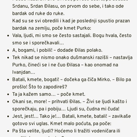
Srdanu, Srdan Đilasu, on prvom do sebe, i tako ode
bardak od ruke do ruke.
Kad su se svi obredili i kad je poslednji spustio prazan
bardak na zemlju, poče kmet Purko:
Vala, ljudi, mi smo se često sastajali. Bogu hvala, često
smo se i sporečkavali…
A, bogami, i pobili! – dodade Đilas polako.
Tek nikad se nismo onako dušmanski razišli – nastavlja
Purko, čineći se i ne čuo Đilasa – kao onomad na
Ivanjdan…
Batali, kmete, bogati! – dočeka ga čiča Mirko. – Bilo pa
prošlo! Što to zapodireš?
Ta ja kažem samo… – poče kmet.
Okani se, more! – prihvati Đilas. – Živi se ljudi kašto i
sporečkaju, pa i pobiju… Ljudi su, čudna mi čuda!
Jest, jest!… Tako je!… Batali, kmete, batali! – zavikaše
gotovo svi uglas. Kmet malo poćuta, pa poče:
Pa šta velite, ljudi? Hoćemo li tražiti vodeničara ili