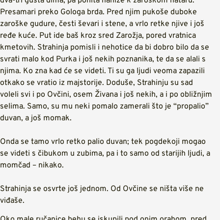
dva-tri gusta dima, pa pohita naniže k zaroškom hataru.
Presamari preko Gologa brda. Pred njim pukoše duboke
zaroške gudure, česti ševari i stene, a vrlo retke njive i još
ređe kuće. Put ide baš kroz sred Zarožja, pored vratnica
kmetovih. Strahinja pomisli i nehotice da bi dobro bilo da se
svrati malo kod Purka i još nekih poznanika, te da se alali s
njima. Ko zna kad će se videti. Ti su ga ljudi veoma zapazili
otkako se vratio iz majstorije. Doduše, Strahinju su sad
voleli svi i po Ovčini, osem Živana i još nekih, a i po obližnjim
selima. Samo, su mu neki pomalo zamerali što je “propalio”
duvan, a još momak.
Onda se tamo vrlo retko palio duvan; tek pogdekoji mogao
se videti s čibukom u zubima, pa i to samo od starijih ljudi, a
momčad – nikako.
Strahinja se osvrte još jednom. Od Ovčine se ništa više ne
viđaše.
Oko male ručanice behu se iskupili pod onim orahom, pred