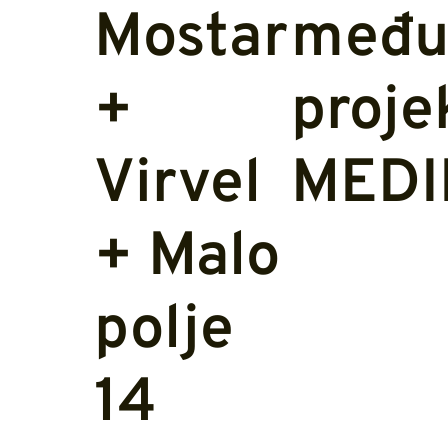
Mostaru
među
+
proje
Virvel
MED
+ Malo
polje
14