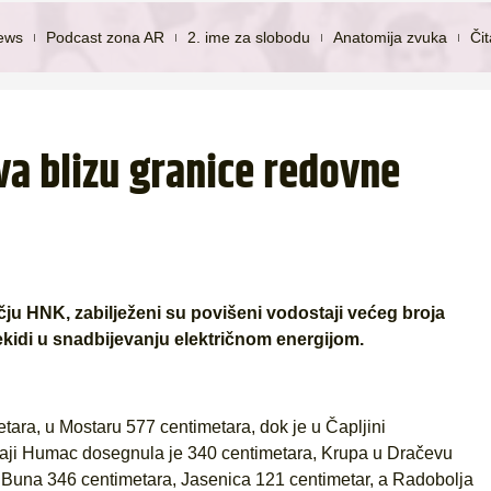
ews
Podcast zona AR
2. ime za slobodu
Anatomija zvuka
Či
va blizu granice redovne
ju HNK, zabilježeni su povišeni vodostaji većeg broja
ekidi u snadbijevanju električnom energijom.
tara, u Mostaru 577 centimetara, dok je u Čapljini
staji Humac dosegnula je 340 centimetara, Krupa u Dračevu
 Buna 346 centimetara, Jasenica 121 centimetar, a Radobolja