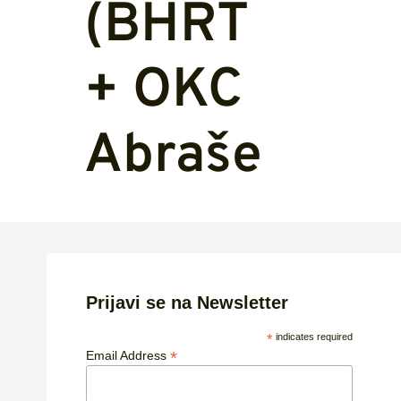
(BHRT
+ OKC
Abrašević)
Prijavi se na Newsletter
*
indicates required
*
Email Address