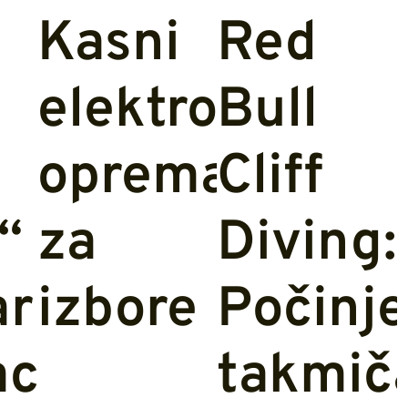
Kasni
Red
elektronska
Bull
oprema
Cliff
“
za
Diving:
ar
izbore
Počinj
ac
takmič