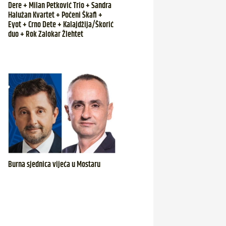
Dere + Milan Petković Trio + Sandra
Halužan Kvartet + Počeni Škafi +
Eyot + Crno Dete + Kalajdžija/Škorić
duo + Rok Zalokar Žlehtet
Burna sjednica vijeća u Mostaru