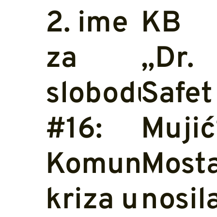
2. ime
KB
za
„Dr.
slobodu
Safet
#16:
Mujić
Komunalna
Most
kriza u
nosil