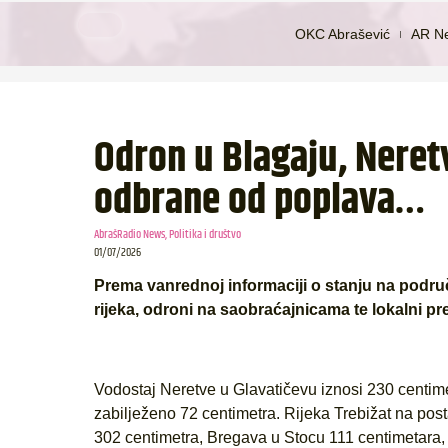
OKC Abrašević
AR N
Odron u Blagaju, Neret
odbrane od poplava…
AbrašRadio News
,
Politika i društvo
01/07/2026
Prema vanrednoj informaciji o stanju na područ
rijeka, odroni na saobraćajnicama te lokalni pr
Vodostaj Neretve u Glavatičevu iznosi 230 centime
zabilježeno 72 centimetra. Rijeka Trebižat na po
302 centimetra, Bregava u Stocu 111 centimetara,