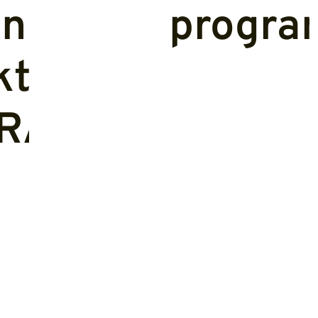
narodnog
progra
kta
IRADAR