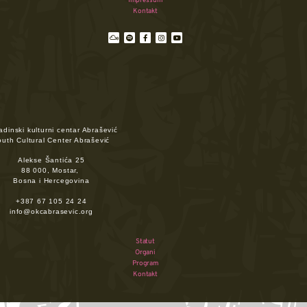
Impressum
Kontakt
dinski kulturni centar Abrašević
outh Cultural Center Abrašević
Alekse Šantića 25
88 000, Mostar,
Bosna i Hercegovina
+387 67 105 24 24
info@okcabrasevic.org
Statut
Organi
Program
Kontakt