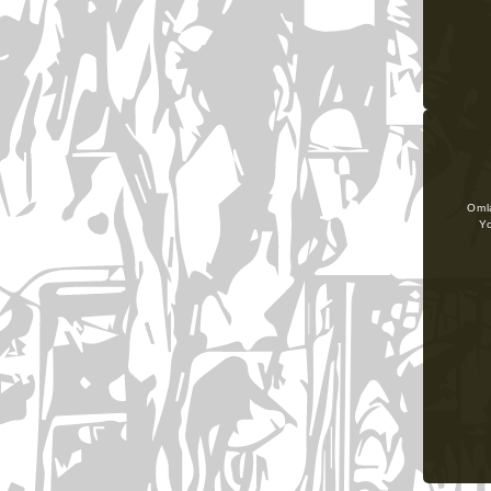
Omla
Y