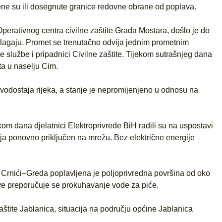
ene su ili dosegnute granice redovne obrane od poplava.
erativnog centra civilne zaštite Grada Mostara, došlo je do
Blagaju. Promet se trenutačno odvija jednim prometnim
 službe i pripadnici Civilne zaštite. Tijekom sutrašnjeg dana
šta u naselju Cim.
 vodostaja rijeka, a stanje je nepromijenjeno u odnosu na
ekom dana djelatnici Elektroprivrede BiH radili su na uspostavi
lja ponovno priključen na mrežu. Bez električne energije
u Crnići–Greda poplavljena je poljoprivredna površina od oko
ve preporučuje se prokuhavanje vode za piće.
štite Jablanica, situacija na području općine Jablanica