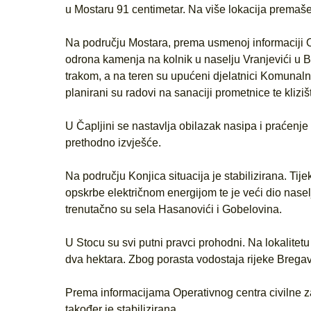
u Mostaru 91 centimetar. Na više lokacija premaš
Na području Mostara, prema usmenoj informaciji Op
odrona kamenja na kolnik u naselju Vranjevići u 
trakom, a na teren su upućeni djelatnici Komunalne
planirani su radovi na sanaciji prometnice te klizi
U Čapljini se nastavlja obilazak nasipa i praćenje
prethodno izvješće.
Na području Konjica situacija je stabilizirana. Tij
opskrbe električnom energijom te je veći dio nase
trenutačno su sela Hasanovići i Gobelovina.
U Stocu su svi putni pravci prohodni. Na lokalitet
dva hektara. Zbog porasta vodostaja rijeke Brega
Prema informacijama Operativnog centra civilne za
također je stabilizirana.