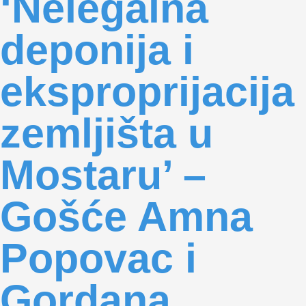
‘Nelegalna
deponija i
eksproprijacija
zemljišta u
Mostaru’ –
Gošće Amna
Popovac i
Gordana