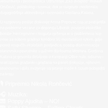
aktivistkinja i predsjednica Udruženja „Eko dvogled“ Husein
Oručević, politikolog i novinar, dok je razgovor moderirala
dugogodišnja aktivistkinja i novinarka Gordana Katana.
U razgovoru poslije diskusije Amna Popovac nas je podsjetila
na probleme vezane za deponiju Uborak, povijest ekološke
bombe Hercegovine i moguća rješenja te o problemima koji
nose sa sobom gradnja koridora Vc mostarskom rutom, gdje
pored mogućih ekoloških posljedica, postoji diskriminacija
stanovnika povratnike u južnim dijelovima Mostara. Gordana
Katana je govorila detaljnije o kampanji Oštre nule, odazivu i
reakcijama građanki i građana na panel diskusije, njihovim
strahovima i dala mišljenje na pitanje može li razum pobijediti
na kraju.
🎙️ Pripremio Nikola Rončević
🎧 Muzika:
🎹 Poppy Ajudha – NO!
🎹 Sally Shapiro – Falling Clouds