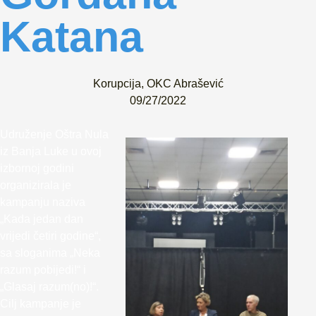
Katana
Korupcija
,
OKC Abrašević
09/27/2022
Udruženje Oštra Nula
iz Banja Luke u ovoj
izbornoj godini
organizirala je
kampanju naziva
„Kada jedan dan
vrijedi četiri godine“,
sa sloganima „Neka
razum pobijedi!“ i
„Glasaj razum(no)!“.
Cilj kampanje je