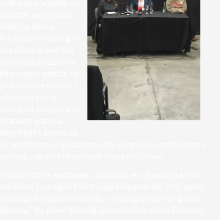
motivirati građank/e da
iskoriste svoje pravo i
izađu na izbore.
Kampanja se sastoji iz
dva dijela: online koji
obuhvaća obrazovno-
informativni sadržaj na
društvenim mrežama i
offline dio koji se
sastoji od posjećivanja
dvanaest gradova
diljem BiH u kojima se
sa građankama i građanima vode razgovori o problemima u
njihovoj zajednici i o važnosti izlaska na izboru.
U okviru offline kampanje, Oštra nula je u suradnji sa OKC
Abrašević i udrugom Eko Dvogled organizirala 20.9. panel
diskusiju ”Nelegalna deponija i eksproprijacija zemljišta u
Mostaru.” Na panel diskusiji učestvovali su Amna Popovac,