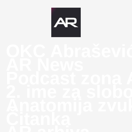
OKC Abraševi
AR News
Podcast zona
2. ime za slob
Anatomija zvu
Čitanka