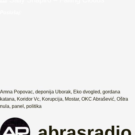
Poslušaj:
Amna Popovac
,
deponija Uborak
,
Eko dvogled
,
gordana
katana
,
Koridor Vc
,
Korupcija
,
Mostar
,
OKC Abrašević
,
Oštra
nula
,
panel
,
politika
abrasradio