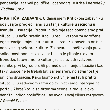
pandemije izazivali političke i gospodarske krize i nerede? /
Vladimir Ćorić
▶ KRITIČKI ZABAVNIK:
U današnjem Kritičkom zabavniku
poslušajte pregled i analizu stanja
kulture u regionu u
trenutku izolacije
. Proteklih dva mjeseca pomno smo pratili
situaciju u našoj sredini kao i u regiji, vezanu za ugrožene
egzistencije umjetnika i kulturnih radnika, posebno onih iz
nezavisnog sektora kulture. Zagovaranje poštovanja prava i
solidarnost pomoći za sve aktualno je pitanje u ovom
trenutku. Istovremeno kulturnjaci su uz zdravstvene
radnike prvi koji su pružili pomoć u saniranju situacije i kao
takvi uopće ne bi trebali biti zanemareni, no stvarnost je
prilično drugačija. Kako bismo aktivnije nastavili pratiti
situaciju, u redovnom ritmu objavljivat ćemo intervjue na
portalu AbrašRadija sa akterima scene iz regije, a ovaj
današnji prilog poslužit će kao uvod u ovaj ciklus razgovora.
/
Ronald Panza