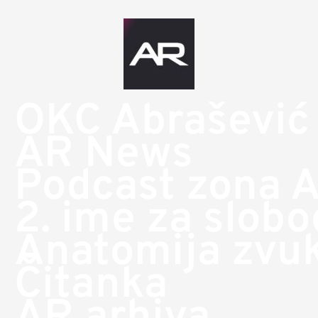
OKC Abrašević
AR News
Podcast zona 
2. ime za slob
Anatomija zvu
Čitanka