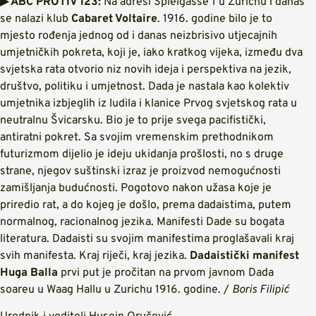
▶ ABC PROTIV 123:
Na adresi Spielgasse 1 u Zurichu i danas
se nalazi klub
Cabaret Voltaire
. 1916. godine bilo je to
mjesto rođenja jednog od i danas neizbrisivo utjecajnih
umjetničkih pokreta, koji je, iako kratkog vijeka, između dva
svjetska rata otvorio niz novih ideja i perspektiva na jezik,
društvo, politiku i umjetnost. Dada je nastala kao kolektiv
umjetnika izbjeglih iz ludila i klanice Prvog svjetskog rata u
neutralnu Švicarsku. Bio je to prije svega pacifistički,
antiratni pokret. Sa svojim vremenskim prethodnikom
futurizmom dijelio je ideju ukidanja prošlosti, no s druge
strane, njegov suštinski izraz je proizvod nemogućnosti
zamišljanja budućnosti. Pogotovo nakon užasa koje je
priredio rat, a do kojeg je došlo, prema dadaistima, putem
normalnog, racionalnog jezika. Manifesti Dade su bogata
literatura. Dadaisti su svojim manifestima proglašavali kraj
svih manifesta. Kraj riječi, kraj jezika.
Dadaistički manifest
Huga Balla
prvi put je pročitan na prvom javnom Dada
soareu u Waag Hallu u Zurichu 1916. godine. /
Boris Filipić