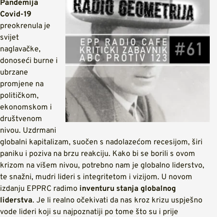
Pandemija
Covid-19
preokrenula je
svijet
naglavačke,
donoseći burne i
ubrzane
promjene na
političkom,
ekonomskom i
društvenom
nivou. Uzdrmani
globalni kapitalizam, suočen s nadolazećom recesijom, širi
paniku i poziva na brzu reakciju. Kako bi se borili s ovom
krizom na višem nivou, potrebno nam je globalno liderstvo,
te snažni, mudri lideri s integritetom i vizijom. U novom
izdanju EPPRC radimo
inventuru stanja globalnog
liderstva
. Je li realno očekivati da nas kroz krizu uspješno
vode lideri koji su najpoznatiji po tome što su i prije