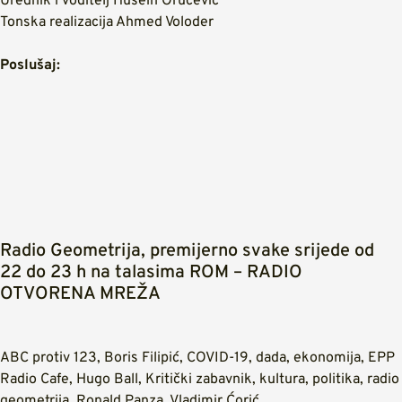
Urednik i voditelj Husein Oručević
Tonska realizacija Ahmed Voloder
Poslušaj:
Radio Geometrija, premijerno svake srijede od
22 do 23 h na talasima ROM – RADIO
OTVORENA MREŽA
ABC protiv 123
,
Boris Filipić
,
COVID-19
,
dada
,
ekonomija
,
EPP
Radio Cafe
,
Hugo Ball
,
Kritički zabavnik
,
kultura
,
politika
,
radio
geometrija
,
Ronald Panza
,
Vladimir Ćorić