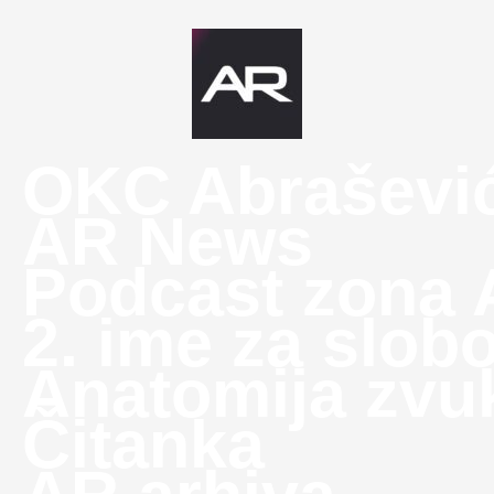
OKC Abraševi
AR News
Podcast zona
2. ime za slob
Anatomija zvu
Čitanka