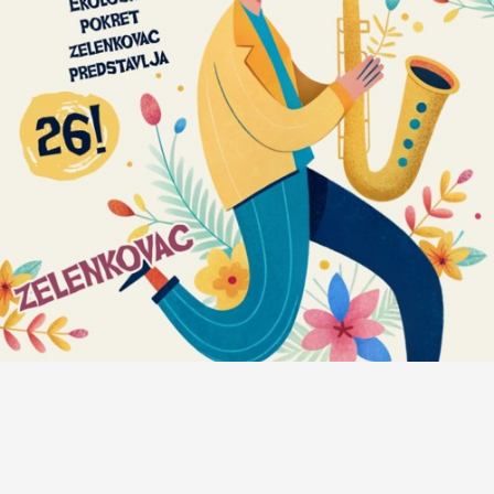
Anatomija zvuka #472: Bregove Dere + Milan