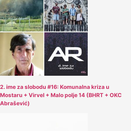
2. ime za slobodu #16: Komunalna kriza u
Mostaru + Virvel + Malo polje 14 (BHRT + OKC
Abrašević)