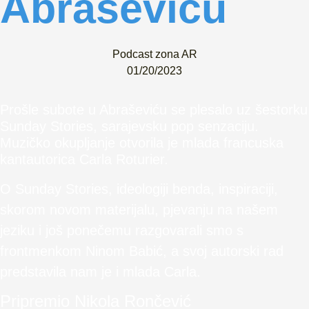
Abraševiću
Podcast zona AR
01/20/2023
Prošle subote u Abraševiću se plesalo uz šestorku
Sunday Stories, sarajevsku pop senzaciju.
Muzičko okupljanje otvorila je mlada francuska
kantautorica Carla Roturier.
O Sunday Stories, ideologiji benda, inspiraciji,
skorom novom materijalu, pjevanju na našem
jeziku i još ponečemu razgovarali smo s
frontmenkom Ninom Babić, a svoj autorski rad
predstavila nam je i mlada Carla.
Pripremio Nikola Rončević