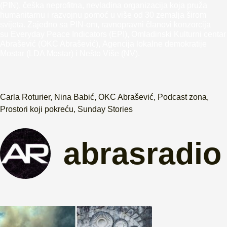
(PIN), češka neprofitna, nevladina organizacija koja pruža
humanitarnu i razvojnu pomoć u više od 30 zemalja širom
svijeta. Zajedno sa PIN-om, ravnopravni članovi konzorcija
su Everyday Peace Indicators (EPI), Omladinski Kulturni centar
Abrašević (OKC Abrašević), Agencija lokalne demokratije
Mostar (LDA Mostar) i Nešto Više (NV).
Carla Roturier
,
Nina Babić
,
OKC Abrašević
,
Podcast zona
,
Prostori koji pokreću
,
Sunday Stories
abrasradio