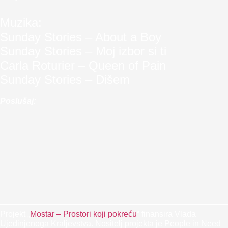
Muzika:
Sunday Stories – About a Boy
Sunday Stories – Moj izbor si ti
Carla Roturier – Queen of Pain
Sunday Stories – Dišem
Poslušaj:
Projekt „
Mostar – Prostori koji pokreću
“ finansira Vlada
Ujedinjenoga Kraljevstva. Nositelj projekta je People in Need