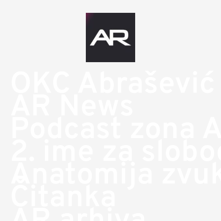
OKC Abrašević
AR News
Podcast zona 
2. ime za slob
Anatomija zvu
Čitanka