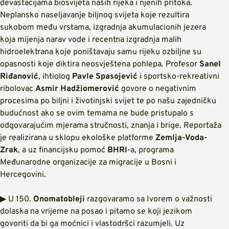
devastacijama biosvijeta naših rijeka i njenih pritoka.
Neplansko naseljavanje biljnog svijeta koje rezultira
sukobom među vrstama, izgradnja akumulacionih jezera
koja mijenja narav vode i recentna izgradnja malih
hidroelektrana koje poništavaju samu rijeku ozbiljne su
opasnosti koje diktira neosvještena pohlepa. Profesor
Sanel
Riđanović
, ihtiolog
Pavle Spasojević
i sportsko-rekreativni
ribolovac
Asmir Hadžiomerović
govore o negativnim
procesima po biljni i životinjski svijet te po našu zajedničku
budućnost ako se ovim temama ne bude pristupalo s
odgovarajućim mjerama stručnosti, znanja i brige. Reportaža
je realizirana u sklopu ekološke platforme
Zemlja-Voda-
Zrak
, a uz financijsku pomoć
BHRI
-a, programa
Međunarodne organizacije za migracije u Bosni i
Hercegovini.
▶ U 150.
Onomatobleji
razgovaramo sa Ivorem o važnosti
dolaska na vrijeme na posao i pitamo se koji jezikom
govoriti da bi ga moćnici i vlastodršci razumjeli. Uz