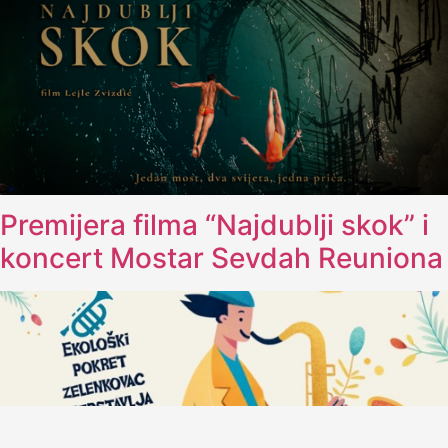
Premijera filma “Najdublji skok” i
koncert Mostar Sevdah Reuniona