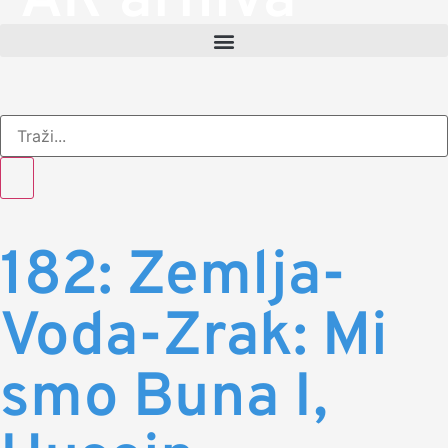
AR arhiva
182: Zemlja-
Voda-Zrak: Mi
smo Buna I,