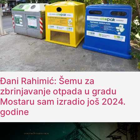
Đani Rahimić: Šemu za
zbrinjavanje otpada u gradu
Mostaru sam izradio još 2024.
godine