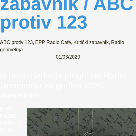
zabavnik / ABC
protiv 123
ABC protiv 123
,
EPP Radio Cafe
,
Kritički zabavnik
,
Radio
geometrija
01/03/2020
U prvom izdanju programa Radio
Geometrija za godinu 2020
donosimo:
EPP
RADIO
CAFE:
U
2019.