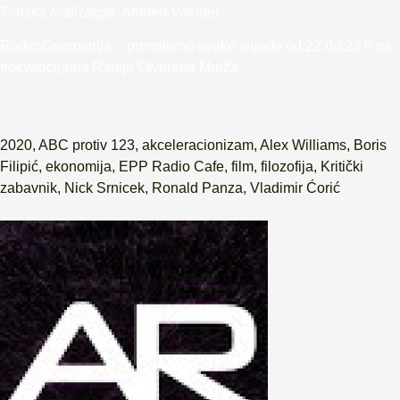
Tonska realizacija: Ahmed Voloder
Radio Geometrija – premijerno svake srijede od 22 do 23 h na
frekvencijama Radija Otvorena Mreža.
2020
,
ABC protiv 123
,
akceleracionizam
,
Alex Williams
,
Boris
Filipić
,
ekonomija
,
EPP Radio Cafe
,
film
,
filozofija
,
Kritički
zabavnik
,
Nick Srnicek
,
Ronald Panza
,
Vladimir Ćorić