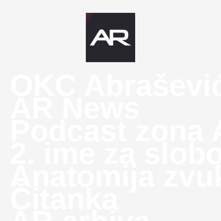
OKC Abraševi
AR News
Podcast zona
2. ime za slob
Anatomija zvu
Čitanka