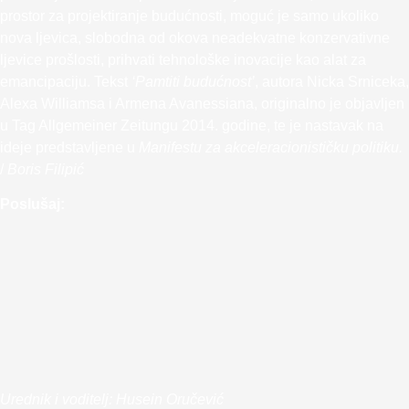
prostor za projektiranje budućnosti, moguć je samo ukoliko
nova ljevica, slobodna od okova neadekvatne konzervativne
ljevice prošlosti, prihvati tehnološke inovacije kao alat za
emancipaciju. Tekst
‘Pamtiti budućnost’
, autora Nicka Srniceka,
Alexa Williamsa i Armena Avanessiana, originalno je objavljen
u Tag Allgemeiner Zeitungu 2014. godine, te je nastavak na
ideje predstavljene u
Manifestu za akceleracionističku politiku.
/
Boris Filipić
Poslušaj:
Urednik i voditelj: Husein Oručević