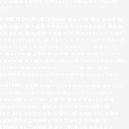
poslušajete u novom izdanju EEP Radio Cafea. /
Vladimir
Ćorić
KRITIČKI ZABAVNIK:
U novom zdanju Kritičkog zabavnika
poslušajte listu najboljih pogledanih i ne-pogledanih filmova
ove godine. Zanimljivo, mnogi važni filmovi još nisu dostupni u
vremenu dostupnosti što zapravo i nije loše, jer je to jedno od
zadnjih pravih putovanja koje se danas može poduzeti. U
svakom slučaju, pokušali smo biti što objektivniji i ukazati na
najuspjelije kombinacije koje danas održavaju umjetnost filma
na životu. U pisanom izdanju naći će se i liste “časnih
spomena”, te preporuke za dokumentarce. /
Ronald Panza
ABC PROTIV 123:
Vizija svijeta nove ljevice koja, pozivajući
se na svoje korijene iz prosvjetiteljstva, želi vratiti ideju
budućnosti u savremeni politički diskurs dobila je etiketu –
akceleracionizam
. Lijevi akceleracionizam poziva na
redefiniciju pojmova rada i vrijednosti, te reanimaciju ideje
općeg ljudskog napretka, neuslovljenog kapitalističkim
podsticajima. Post-kapitalizam ili svijet bez rada, a time i