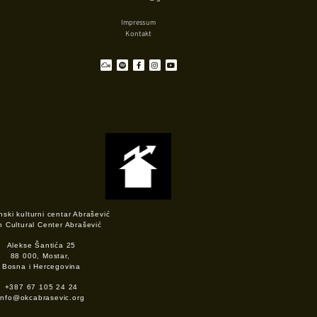
Impressum
Kontakt
ski kulturni centar Abrašević
h Cultural Center Abrašević
Alekse Šantića 25
88 000, Mostar,
Bosna i Hercegovina
+387 67 105 24 24
info@okcabrasevic.org