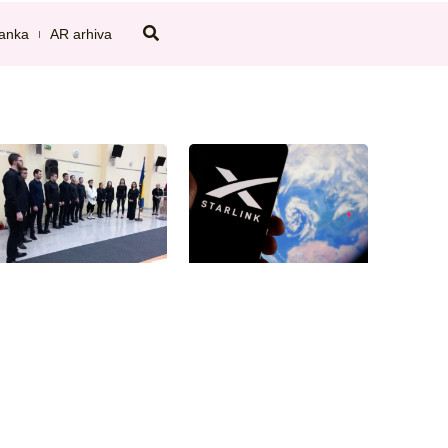
tanka
AR arhiva