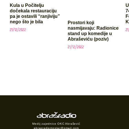
Kula u Počitelju
U
dočekala restauraciju
7
pa je ostavili “ranjiviju”
F
nego što je bila
Prostori koji
nasmijavaju: Radionice
21/12/2022
21
stand up komedije u
Abraševiću (poziv)
21/12/2022
Medij zajednice OKC Abrašević
abrasradiomostar@gmail.com