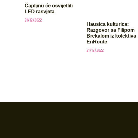
Čapljinu će osvijetliti
LED rasvjeta
21/12/2022
Hausica kulturica:
Razgovor sa Filipom
Brekalom iz kolektiva
EnRoute
21/12/2022