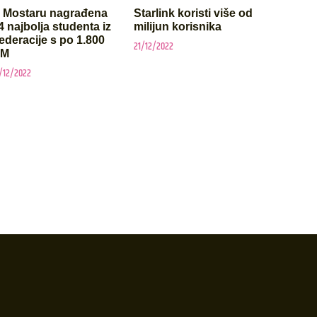
 Mostaru nagrađena
Starlink koristi više od
4 najbolja studenta iz
milijun korisnika
ederacije s po 1.800
21/12/2022
KM
/12/2022