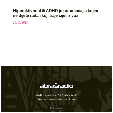
Hiperaktivnost ili ADHD je poremećaj s kojim
se dijete rađa i koji traje cijeli živoz
20/10/2023
Medij zajednice OKC Abrašević
abrasradiomostar@gmail.com
Impressum
Kontakt