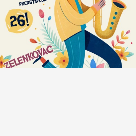
Anatomija zvuka #472: Bregove Dere + Milan
Petković Trio + Sandra Halužan Kvartet + Počeni
Škafi + Eyot + Crno Dete + Kalajdžija/Škorić duo