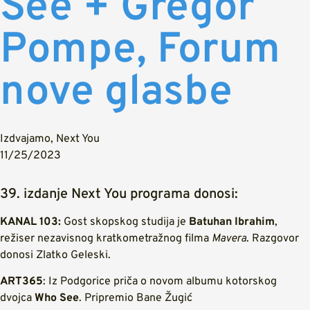
See + Gregor
Pompe, Forum
nove glasbe
Izdvajamo
,
Next You
11/25/2023
39. izdanje Next You programa donosi:
KANAL 103:
Gost skopskog studija je
Batuhan Ibrahim
,
režiser nezavisnog kratkometražnog filma
Mavera
. Razgovor
donosi Zlatko Geleski.
ART365
: Iz Podgorice priča o novom albumu kotorskog
dvojca
Who See
. Pripremio Bane Žugić