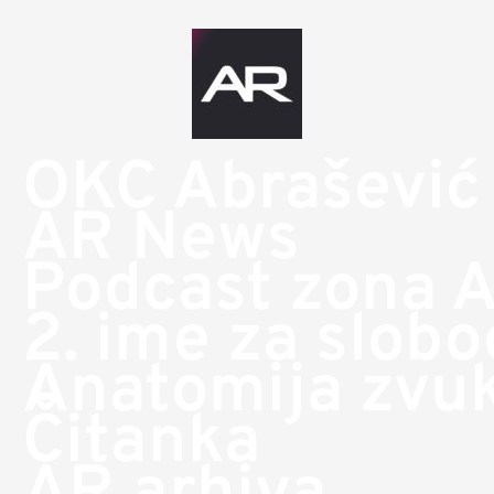
OKC Abrašević
AR News
Podcast zona 
2. ime za slob
Anatomija zvu
Čitanka