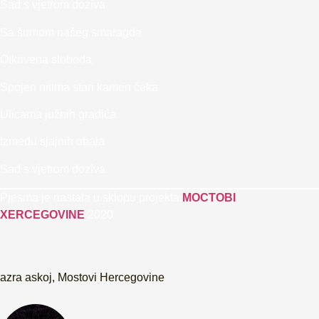
Sad s vjetrom doziva
Sa šumom našeg smaragda
Otkrivena sloboda
Spojen nitima stari kamen čeka
Ulicama južnih gradića
Između sjajnih obala
Sad s vjetrom doziva
Pjesma je nastala u sklopu projekta
MOCTOBI
XERCEGOVINE
2020
azra askoj
,
Mostovi Hercegovine