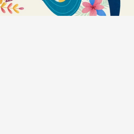
Anatomija zvuka #472: Bregove Dere + Milan
Petković Trio + Sandra Halužan Kvartet + Počeni
Škafi + Eyot + Crno Dete + Kalajdžija/Škorić duo
+ Rok Zalokar Žlehtet