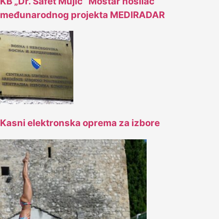
KB „Dr. Safet Mujić“ Mostar nosilac
međunarodnog projekta MEDIRADAR
Kasni elektronska oprema za izbore