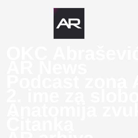
OKC Abraševi
AR News
Podcast zona
2. ime za slob
Anatomija zvu
Čitanka