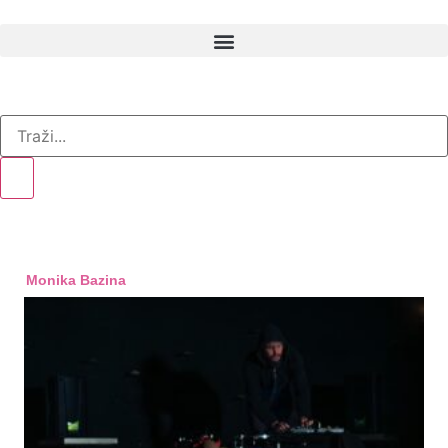
AR arhiva
Monika Bazina