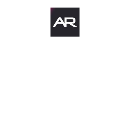
OKC Abraševi
AR News
Podcast zona
2. ime za slob
Anatomija zvu
Čitanka