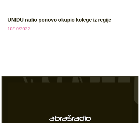
UNIDU radio ponovo okupio kolege iz regije
10/10/2022
Medij zajednice OKC Abrašević
abrasradiomostar@gmail.com