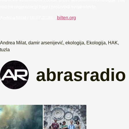
rad na organizaciji traje i proizvodi svoje efekte.
Andrea Milat / 16.07.2020. /
bilten.org
Andrea Milat
,
damir arsenijević
,
ekologija
,
Ekologija
,
HAK
,
tuzla
abrasradio