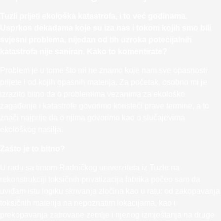
Tuzli prijeti ekološka katastrofa, i to već godinama.
Usprkos dekadama koje su iza nas i tokom kojih smo bili
svjesni problema, nijedan od tih uzroka potecijalnih
katastrofa nije saniran. Kako to komentirate?
Problem je u tome što mi ne znamo koje nam sve opasnosti
prijete i od kojih opasnih materija. Za početak, osobno mi je
izrazito bitno da o problemima vezanima za ekološko
zagađenje i katastrofe govorimo koristeći prave termine, a to
znači najprije da o njima govorimo kao o slučajevima
ekološkog nasilja.
Zašto je to bitno?
U radu sa timom Radničkog univerziteta iz Tuzle na
rekonstrukciji toksičnih privatizacija fabrika počeo sam da
uviđam istu logiku skrivanja zločina kao u ratu: od zakopavanja
toksičnih materija na nepoznatim lokacijama, kao i
prekopavanja zatrovane zemlje i njenog izmještanja na druge