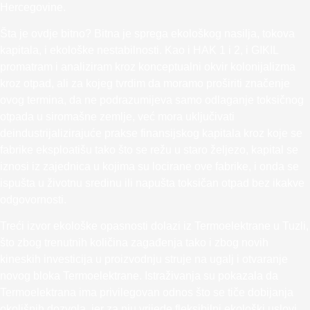
Hercegovine.
Šta je ovdje bitno? Bitna je sprega ekološkog nasilja, tokova
kapitala, i ekološke nestabilnosti. Kao i HAK 1 i 2, i GIKIL
promatram i analiziram kroz konceptualni okvir kolonijalizma
kroz otpad, ali za kojeg tvrdim da moramo proširiti značenje
ovog termina, da ne podrazumijeva samo odlaganje toksičnog
otpada u siromašne zemlje, već mora uključivati
deindustrijalizirajuće prakse finansijskog kapitala kroz koje se
fabrike eksploatišu tako što se režu u staro željezo, kapital se
iznosi iz zajednica u kojima su locirane ove fabrike, i onda se
ispušta u životnu sredinu ili napušta toksičan otpad bez ikakve
odgovornosti.
Treći izvor ekološke opasnosti dolazi iz Termoelektrane u Tuzli,
što zbog trenutnih količina zagađenja tako i zbog novih
kineskih investicija u proizvodnju struje na ugalj i otvaranje
novog bloka Termoelektrane. Istraživanja su pokazala da
Termoelektrana ima privilegovan odnos što se tiče dobijanja
okolišnih dozvola, jer za nju vrijede fleksibilni ekološki uslovi.