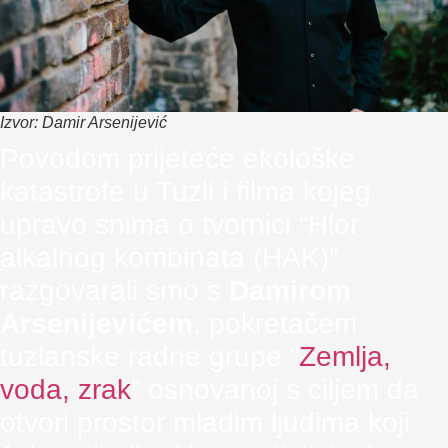
Izvor: Damir Arsenijević
Povodom prijeteće ekološke
katastrofe u Tuzli i filma kojeg
upravo snima o tvornici “Hlor
alkalnog kombinata (HAK)”
razgovarali smo s
Damirom
Arsenijevićem
, pokretačem
tuzlanske radne grupe “
Zemlja,
voda, zrak
” osnovanoj s ciljem da
otvori prostor mladim ljudima koji