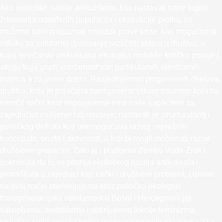
Ako ekološko nasilje artikulišemo kao nastavak ratne logike
žrtvovanja određenih populacija i ekstrakcije profita, mi
možemo tako prepoznati trenutak prave krize, kao mogućnosti
odluke za solidarno djelovanje različitih aktera u društvu, u
kojoj ljevičarski artikulisana ekologija mobiliše kritičko znanje i
akciju koja gradi solidarnost van partikularnih identitarnih
matrica a za javno dobro. Razjedinjenost progresivnih dijelova
društva, koja je pojačana transgeneracijskom traumom koja na
naročit način kroz nepovjerenje mrvi naše kapacitete za
zajedničko mišljenje i djelovanje, nastavak je strukturalnog i
političkog deficita koji onemogućava razvoj uspješnih
koncepata, oruđa i aktivnosti, a koji bi mogli mobilisati razne
društvene grupacije. Zato je i platforma Zemlja-Voda-Zrak i
pokrenuta da bi se pitanja ekološkog nasilja artikulisala i
promišljala u zajednici kao etički i društveni problemi. Upravo
na ovaj način otjelovljujemo kroz političku ekologiju
transgeneracijsku solidarnost u Bosni i Hercegovini jer
sakupljamo, sintetišemo i ujdinjujemo lekcije feminizma,
radničke solidarnosti i borbe protiv autoritarnih ideologija. I taj