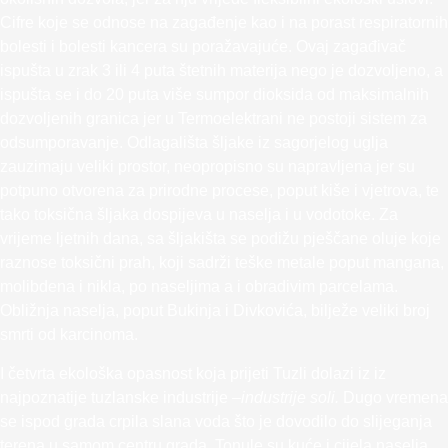
Cifre koje se odnose na zagađenje kao i na porast respiratornih
bolesti i bolesti kancera su poražavajuće. Ovaj zagađivač
ispušta u zrak 3 ili 4 puta štetnih materija nego je dozvoljeno, a
ispušta se i do 20 puta više sumpor dioksida od maksimalnih
dozvoljenih granica jer u Termoelektrani ne postoji sistem za
odsumporavanje. Odlagališta šljake iz sagorjelog uglja
zauzimaju veliki prostor, neopropisno su napravljena jer su
potpuno otvorena za prirodne procese, poput kiše i vjetrova, te
tako toksična šljaka dospijeva u naselja i u vodotoke. Za
vrijeme ljetnih dana, sa šljakišta se podižu pješčane oluje koje
raznose toksični prah, koji sadrži teške metale poput mangana,
molibdena i nikla, po naseljima a i obradivim parcelama.
Obližnja naselja, poput Bukinja i Divkovića, bilježe veliki broj
smrti od karcinoma.
I četvrta ekološka opasnost koja prijeti Tuzli dolazi iz iz
najpoznatije tuzlanske industrije –
industrije soli.
Dugo vremena
se ispod grada crpila slana voda što je dovodilo do slijeganja
terena u samom centru grada. Tonule su kuće i cijela naselja.