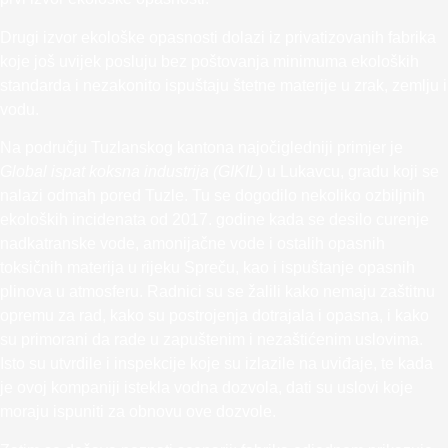
Drugi izvor ekološke opasnosti dolazi iz privatizovanih fabrika
koje još uvijek posluju bez poštovanja minimuma ekoloških
standarda i nezakonito ispuštaju štetne materije u zrak, zemlju i
vodu.
Na području Tuzlanskog kantona najočigledniji primjer je
Global ispat koksna industrija (GIKIL)
u Lukavcu, gradu koji se
nalazi odmah pored Tuzle. Tu se dogodilo nekoliko ozbiljnih
ekoloških incidenata od 2017. godine kada se desilo curenje
nadkatranske vode, amonijačne vode i ostalih opasnih
toksičnih materija u rijeku Spreču, kao i ispuštanje opasnih
plinova u atmosferu. Radnici su se žalili kako nemaju zaštitnu
opremu za rad, kako su postrojenja dotrajala i opasna, i kako
su primorani da rade u zapuštenim i nezaštićenim uslovima.
Isto su utvrdile i inspekcije koje su izlazile na uviđaje, te kada
je ovoj kompaniji istekla vodna dozvola, dati su uslovi koje
moraju ispuniti za obnovu ove dozvole.