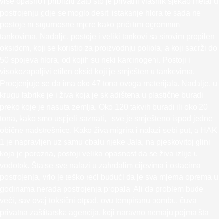
više opasno i približiti zato što je privatni vlasnik sjekao metal u
postrojenju gdje se moglo desiti istakanje hlora te sada ne
postoje ni sigurnosne mjere kako prići tim ogromnim
tankovima. Nadalje, postoje i veliki tankovi sa sirovim propilen
oksidom, koji se koristio za proizvodnju poliola, a koji sadrži do
50 spojeva hlora, od kojih su neki karcinogeni. Postoji i
visokozapaljivi etilen oksid koji je smješten u tankovima.
Procjenjuje se da ima oko 47 tona ovoga materijala. Nadalje, u
krugu fabrike je i živa koja je skladištena u plastične buradi
preko koje je nasuta zemlja. Oko 120 takvih buradi ili oko 20
tona, kako smo uspjeli saznati, i sve je smješteno ispod jedne
obične nadstrešnice. Kako živa migrira i nalazi sebi put, a HAK
1 je napravljen uz samu obalu rijeke Jala, na pjeskovitoj glini
koja je porozna, postoji velika opasnost da se živa izlije u
vodotok. Šta se sve nalazi u zahrđalim cijevima i ostacima
postrojenja, vrlo je teško reći budući da je sva mjerna oprema u
godinama nerada postrojenja propala. Ali da problem bude
veći, sav ovaj toksični otpad, ovu tempiranu bombu, čuva
privatna zaštitarska agencija, koji naravno nemaju pojma šta