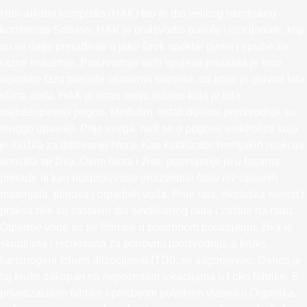
Hlor-alkalni kompleks (HAK) bio je dio velikog hemijskog
kombinata Sodaso. HAK je proizvodio poliole i izocijanate, koji
su se dalje prerađivali u jako širok spektar pjena i spužvi za
razne industrije. Proizvodnja ovih spojeva prolazila je kroz
nekoliko faza prerade osnovnih sirovina, od kojih je glavna bila
slana voda. HAK je imao svoju solanu koja je bila
najbezopasniji pogon. Međutim, ostali dijelovi proizvodnje su
mnogo opasniji. Prije svega, radi se o pogonu elektrolize koja
je služila za dobivanje hlora. Kao katalizator hemijskih reakcija
koristila se živa. Osim hlora i žive, postrojenje je u fazama
prerade ili kao nusproizvode proizvodilo čitav niz opasnih
materijala, plinova i otpadnih voda. Prije rata, ekološka svijest i
praksa bile su sastavni dio sindikalnog rada i zaštite na radu.
Otpadne vode su se filtrirale u posebnom postrojenju, živa je
skupljana i reciklirana za ponovnu proizvodnju, a kruks,
karcinogeni toluen diizocijanat (TDI), se sagorijevao. Danas je
taj kruks zakopan na nepoznatim lokacijama u i oko fabrike. S
privatizacijom fabrike i prodajom poljskom vlasniku Organika,