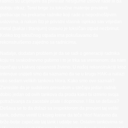
radnici su ucijenjeni da prihvate nesigurne uslove rade ili da
dobiju otkaz. Teret brige za toksične materije privatnik
prebacuje na prekarne radnike koji rade u nepodnošljivim
uslovima, a nakon što je privatni vlasnik isjekao sav vrijedan
metal (bakar i titanijum) ostavio je toksičan otpad nezbrinut.
Koliko tog toksičnog otpada ima pokušavamo da
rekonstruišemo zajedno sa radnicima.
Nadalje, dodatan problem je da se radi o generaciji radnika
koju mi svakodnevno gubimo i to je trka sa vremenom: da nam
ispričaju u kakvoj opasnosti živimo. U našoj rekonstrukciji kroz
intervjue uspjeli smo da saznamo da se u krugu HAK-a nalazi
oko sedam velikih tankova hlora. Kako smo ovo saznali?
Zamislite da je sudskom presudom u stečaju jedan radnik
dobio jedan od ovih tankova da proda kako bi izmirio svoja
potraživanja za zaostale plate i doprinose. I šta se dešava?
Dešava se to da dolazi sa inspektorom da provjeri taj veliki
tank, odvrnu ventil iz kojeg krene da teče hlor! Naravno da
brže-bolje zapečate taj tank i udalje se. Ostalim tankovima se