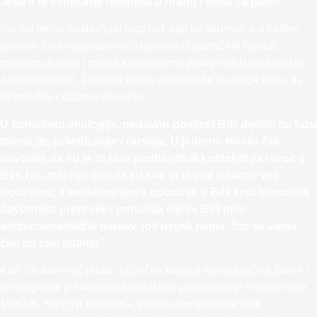
Jesu li te kemikalije dospjele u hranu i vodu za piće?
Svi ovi otrovi nastavljaju svoj rad, koji se akumulira u našim
tijelima: živa svakodnevno isparava iz plastičnih buradi,
propilen dioksid i ostala karcinogena jedinjenja isparavaju iz
zahrđalih cijevi, zapaljivi etilen oksid može svakoga dana da
eksplodira i izazove havariju.
U kontekstu ekologije, nedavnu povijest BiH dijelite na fazu
tranzicije, privatizacije i razvoja. U jednom tekstu čak
navodite da su te tri faze preduvjeti ili kontekst za revolt u
BiH. No, meni se čini da su sva tri uvjeta odavno već
ispunjena, a smislene lijeve opozicije u BiH koja bi nadišla
daytonske prepreke i ponudila cijeloj BiH neki
antinacionalistički narativ, još uvijek nema. Što se vama
čini po tom pitanju?
Kao što sam već pisao, radničku klasu u socijalističkoj Bosni i
Hercegovini predatorski kapital prvi put ciljano je napao ranih
1990-ih. Njegovi plaćenici, etno-nacionalističke elite