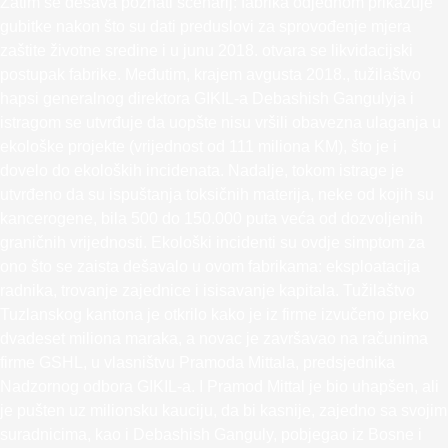
Zatim se dešava poznati scenarij: fabrika odjednom prikazuje
gubitke nakon što su dati preduslovi za sprovođenje mjera
zaštite životne sredine i u junu 2018. otvara se likvidacijski
postupak fabrike. Međutim, krajem avgusta 2018., tužilaštvo
hapsi generalnog direktora GIKIL-a Debashish Gangulyja i
istragom se utvrđuje da uopšte nisu vršili obavezna ulaganja u
ekološke projekte (vrijednost od 111 miliona KM), što je i
dovelo do ekoloških incidenata. Nadalje, tokom istrage je
utvrđeno da su ispuštanja toksičnih materija, neke od kojih su
kancerogene, bila 500 do 150.000 puta veća od dozvoljenih
graničnih vrijednosti. Ekološki incidenti su ovdje simptom za
ono što se zaista dešavalo u ovom fabrikama: eksploatacija
radnika, trovanje zajednice i isisavanje kapitala. Tužilaštvo
Tuzlanskog kantona je otkrilo kako je iz firme izvučeno preko
dvadeset miliona maraka, a novac je završavao na računima
firme GSHL, u vlasništvu Pramoda Mittala, predsjednika
Nadzornog odbora GIKIL-a. I Pramod Mittal je bio uhapšen, ali
je pušten uz milionsku kauciju, da bi kasnije, zajedno sa svojim
suradnicima, kao i Debashish Ganguly, pobjegao iz Bosne i