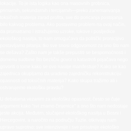
lokacije. To je ista logika kao ona masovnih grobnica,
primarnih, sekundarnih i tercijarnih—preko zanemarivanja
toksičnih materija zarad profita, sve do poricanja postojanja
bilo kakvog problema. Ako postavimo problem na ovaj način,
da promatramo i istražujemo uzroke, tokove i posljedice
ekološkog nasilja, to nam omogućava da politički pronicljivo
postavljamo pitanja: tko sve snosi odgovornost za ono što nam
se dešava? Zašto nam je lakše prepustiti se bespomoćnosti i
domenu sudbine što bezlični govor o katastrofi pojačava nego
govoriti o tome kako se ovo nasilje manifestuje? Kako se kao
zajednica okupljamo da uradimo zajedničku rekonstrukciju
opasnosti od toksičnih materija? Kako skupa tražimo ali i
ostvarujemo ekološku pravdu?
U debatama vezanim za ekološku opasnost, često se čuje
argument kako “svi znamo činjenice” a ono što nam nedostaje
jeste akcija. Međutim, slučajevi ekološkog nasilja u Bosni i
Hercegovini, a naročito na području Tuzle, otkrivaju nam
upravo suprotno: sve intenzivnije i sve prisutnije ekološko