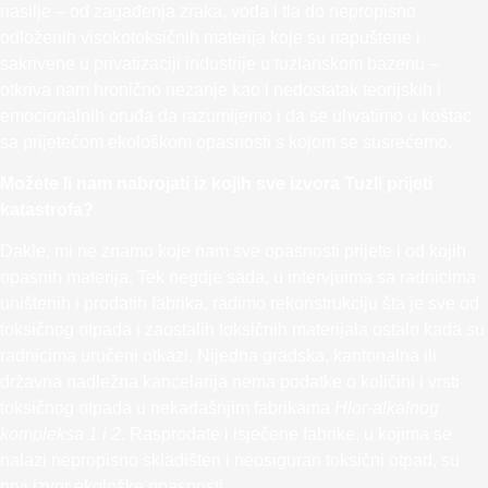
nasilje – od zagađenja zraka, voda i tla do nepropisno
odloženih visokotoksičnih materija koje su napuštene i
sakrivene u privatizaciji industrije u tuzlanskom bazenu –
otkriva nam hronično nezanje kao i nedostatak teorijskih i
emocionalnih oruđa da razumijemo i da se uhvatimo u koštac
sa prijetećom ekološkom opasnosti s kojom se susrećemo.
Možete li nam nabrojati iz kojih sve izvora Tuzli prijeti
katastrofa?
Dakle, mi ne znamo koje nam sve opasnosti prijete i od kojih
opasnih materija. Tek negdje sada, u intervjuima sa radnicima
uništenih i prodatih fabrika, radimo rekonstrukciju šta je sve od
toksičnog otpada i zaostalih toksičnih materijala ostalo kada su
radnicima uručeni otkazi. Nijedna gradska, kantonalna ili
državna nadležna kancelarija nema podatke o količini i vrsti
toksičnog otpada u nekadašnjim fabrikama
Hlor-alkalnog
kompleksa 1 i 2
. Rasprodate i isječene fabrike, u kojima se
nalazi nepropisno skladišten i neosiguran toksični otpad, su
prvi izvor ekološke opasnosti.