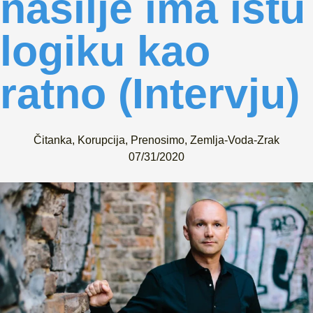
nasilje ima istu
logiku kao
ratno (Intervju)
Čitanka
,
Korupcija
,
Prenosimo
,
Zemlja-Voda-Zrak
07/31/2020