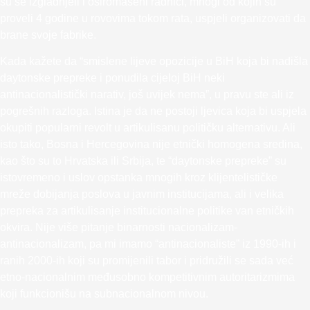
su se izgladnjeli i osiromašeni radnici, mnogi od kojih su
proveli 4 godine u rovovima tokom rata, uspjeli organizovati da
brane svoje fabrike.
Kada kažete da “smislene lijeve opozicije u BiH koja bi nadišla
daytonske prepreke i ponudila cijeloj BiH neki
antinacionalistički narativ, još uvijek nema”, u pravu ste ali iz
pogrešnih razloga. Istina je da ne postoji ljevica koja bi uspjela
okupiti popularni revolt u artikulisanu političku alternativu. Ali
isto tako, Bosna i Hercegovina nije etnički homogena sredina,
kao što su to Hrvatska ili Srbija, te “daytonske prepreke” su
istovremeno i uslov opstanka mnogih kroz klijentelističke
mreže dobijanja poslova u javnim institucijama, ali i velika
prepreka za artikulisanje institucionalne politike van etničkih
okvira. Nije više pitanje binarnosti nacionalizam-
antinacionalizam, pa mi imamo “antinacionaliste” iz 1990-ih i
ranih 2000-ih koji su promijenili tabor i pridružili se sada već
etno-nacionalnim međusobno kompetitivnim autoritarizmima
koji funkcionišu na subnacionalnom nivou.