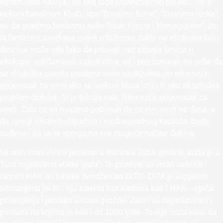
kontinuitete nasilja i da oko toga organizujemo politiku. Ne u
nekom banalnom ključu tipa “čuvajmo šume”, “čuvajmo rijeke”,
ne da gradimo fantazmu neke “čiste Bosne i Hercegovine”, jer
ta fantazma završava uvijek u fašizmu, dakle ne ekologija koju
desnica može vrlo lako da prisvoji, već pitanja ljevice u
ekologiji: solidarnosti, zajedništva, ali i preuizmanje na sebe da
se ekološka pravda postigne svim sredstvima, jer niko neće
odgovarati za smrti ako se tankovi hlora izliju ili ako eksplodira
propilen dioksid. To je lekcija rata. Niko neće odgovarati za
smrti. Zato se mi moramo pobrinuti da se ove smrti ne dese, a
da spregi lokalnih oligarhija i međunarodnog kapitala, bude
suđeno i da se ta sprega na sve moguće načine dokine.
Mi smo imali velike proteste u februaru 2014. godine, kada je u
Tuzli regionalna vlada “pala”. Te proteste su vodili radnice i
radnici HAK-a i fabrike detrdženata DITE. DITA je uspješno
odbranjena jer bi i nju zatekla ista sudbina kao i HAK—sječa
postrojenja i prodaja u staro gvožđe. Zatim su organizovani i
plenumi na kojima je bilo i do 1000 ljudi. To nije mala stvar da