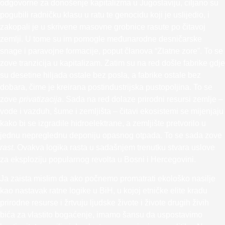
odgovorne za donošenje kapitalizma u Jugoslaviju, ciljano su
pogubili radničku klasu u ratu te genocidu koji je uslijedio, i
zakopali je u skrivene masovne grobnice rasute po čitavoj
zemlji. U tome su im pomogle međunarodne desničarske
snage i paravojne formacije, poput članova “Zlatne zore”. To se
zove tranzicija u kapitalizam. Zatim su na red došle fabrike gdje
su desetine hiljada ostale bez posla, a fabrike ostale bez
dobara, čime je kreirana postindustrijska pustopoljina. To se
zove
privatizacija
. Sada na red dolaze prirodni resursi zemlje –
vode i vazduh, šume i zemljišta – čitavi ekosistemi se mijenjaju
kako bi se izgradile hidroelektrane, a zemljište pretvorilo u
jednu nepreglednu deponiju opasnog otpada. To se sada zove
rast
. Ovakva logika rasta u sadašnjem trenutku stvara uslove
za eksploziju popularnog revolta u Bosni i Hercegovini.
Ja zaista mislim da ako počnemo promatrati ekološko nasilje
kao nastavak ratne logike u BiH, u kojoj etničke elite kradu
prirodne resurse i žrtvuju ljudske živote i živote drugih živih
bića za vlastito bogaćenje, imamo šansu da uspostavimo