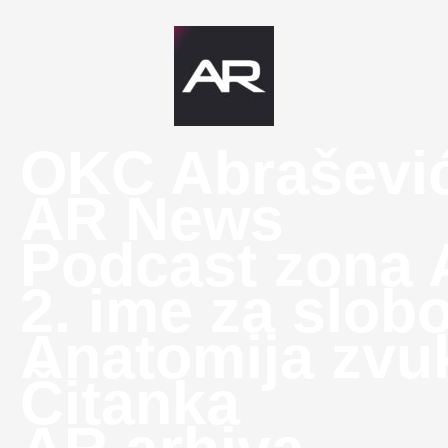
OKC Abraševi
AR News
Podcast zona
2. ime za slob
Anatomija zvu
Čitanka