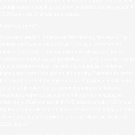
ostatak kruksa i pokrili ga zemljom. Mi imamo još oko zaostalih
3000 tona – da, 3 hiljade tona kruksa.
Kako to znamo?
Zvjezdan Karadžin, profesor sa Tehnološkog fakulteta u Tuzli,
radio je istraživanje nakon što je 2010. godine Federalno
ministarstvo okoliša i turizma pokrenulo akciju, zajedno sa
Federalnim fondom za zaštitu okoliša, da izvrši sanaciju terena
gdje je zakopan kruksa i da se kruks neutrališe. U intervju
kojeg sam u martu ove godine radio s njim, Zvjezdan Karadžin
kazao je da su mu firme koje su sanirale područje kazale kako
su se prepali nakon što su otvorili deponiju jer je količina
materijala s kojom su se susreli u mnogome prevazilazila
očekivanja. Znači oni su nekih 520 metara kubnih, ili 900 tona
tog kruksa neutralisali i trebalo je sad da se radi
follow-up
neka
aktivnost u sljedećim godinama koja se nikad nije desila, od
2010. godine”.