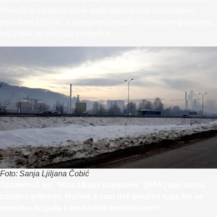
Premda je crpljenje slane vode ispod grada zaustavljeno
početkom 2000-ih, a slijeganje prestalo u narednim godinama,
još uvijek se osjećaju posljedice.
Foto: Sanja Ljiljana Čobić
Spomenuli ste “Hlor-alkalni kompleks” (HAK) kao dosta
ozbiljnu prijetnju. Možete li nam dati pregled toga što se
trenutno događa s tim bivšim kombinatom?