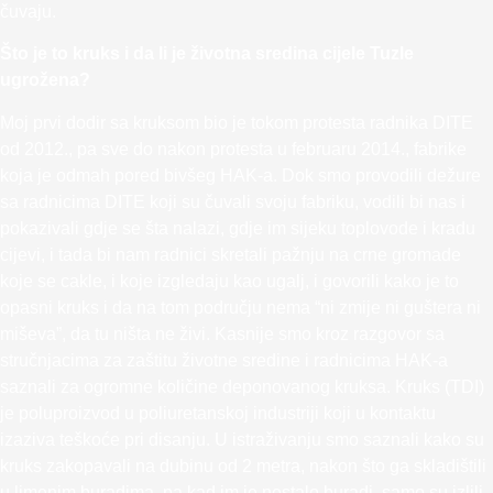
čuvaju.
Što je to kruks i da li je životna sredina cijele Tuzle
ugrožena?
Moj prvi dodir sa kruksom bio je tokom protesta radnika DITE
od 2012., pa sve do nakon protesta u februaru 2014., fabrike
koja je odmah pored bivšeg HAK-a. Dok smo provodili dežure
sa radnicima DITE koji su čuvali svoju fabriku, vodili bi nas i
pokazivali gdje se šta nalazi, gdje im sijeku toplovode i kradu
cijevi, i tada bi nam radnici skretali pažnju na crne gromade
koje se cakle, i koje izgledaju kao ugalj, i govorili kako je to
opasni kruks i da na tom području nema “ni zmije ni guštera ni
miševa”, da tu ništa ne živi. Kasnije smo kroz razgovor sa
stručnjacima za zaštitu životne sredine i radnicima HAK-a
saznali za ogromne količine deponovanog kruksa. Kruks (TDI)
je poluproizvod u poliuretanskoj industriji koji u kontaktu
izaziva teškoće pri disanju. U istraživanju smo saznali kako su
kruks zakopavali na dubinu od 2 metra, nakon što ga skladištili
u limenim buradima, pa kad im je nestalo buradi, samo su izlili