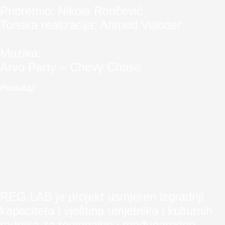
Pripremio: Nikola Rončević
Tonska realizacija: Ahmed Voloder
Muzika:
Arvo Party – Chevy Chase
Poslušaj:
REG.LAB je projekt usmjeren izgradnji
kapaciteta i vještina umjetnika i kulturnih
radnika za regionalno i međunarodno