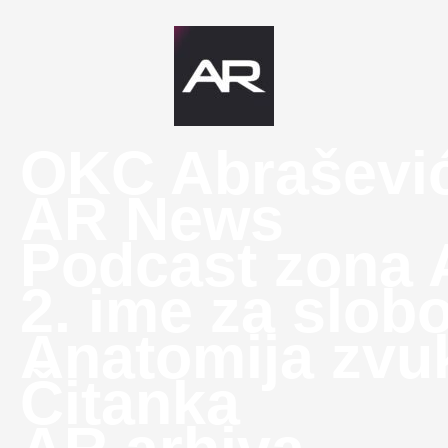
OKC Abraševi
AR News
Podcast zona
2. ime za slob
Anatomija zvu
Čitanka