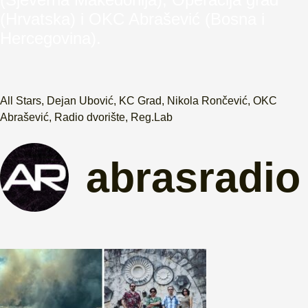
(Hrvatska) i OKC Abrašević (Bosna i
Hercegovina).
All Stars
,
Dejan Ubović
,
KC Grad
,
Nikola Rončević
,
OKC
Abrašević
,
Radio dvorište
,
Reg.Lab
abrasradio