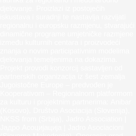
djelovanje. Proizlazi iz postojećih
iskustava i suradnji te nastavlja razvijati
regionalnu i europsku razmjenu, stvarajući
dinamične programe umjetničke razmjene
između kulturnih centara i proizvodeći
znanja o novim participativnim modelima
djelovanja temeljenima na dokazima.
Projekt provodi konzorcij sastavljen od
partnerskih organizacija iz šest zemalja
Jugoistočne Europe – predvođen je
Kooperativom – Regionalnom platformom
za kulturu i projektnim partnerima: Anibar
(Kosovo), Društvo Asociacija (Slovenija),
NKSS from (Srbija), Jadro Association |
Јадро Асоцијација | Jadro Asociacioni
(Sjeverna Makedonija), Operacija grad