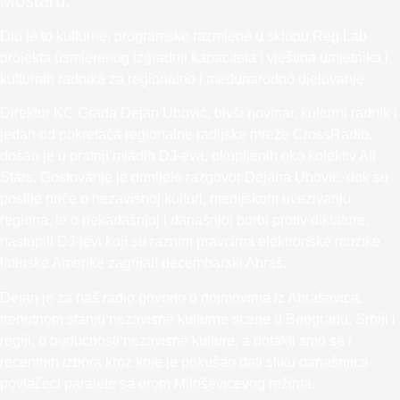
Mostaru.
Dio je to kulturne, programske razmjene u sklopu Reg.Lab
projekta usmjerenog izgradnji kapaciteta i vještina umjetnika i
kulturnih radnika za regionalno i međunarodno djelovanje.
Direktor KC Grada Dejan Ubović, bivši novinar, kulturni radnik i
jedan od pokretača regionalne radijske mreže CrossRadio,
došao je u pratnji mladih DJ-eva, okupljenih oko kolektiv All
Stars. Gostovanje je donijelo razgovor Dejana Ubović, dok su
poslije priče o nezavisnoj kulturi, medijskom uvezivanju
regiona, te o nekadašnjoj i današnjoj borbi protiv diktature,
nastupili DJ-jevi koji su raznim pravcima elektronske muzike
latinske Amerike zagrijali decembarski Abraš.
Dejan je za naš radio govorio o dojmovima iz Abraševića,
trenutnom stanju nezavisne kulturne scene u Beogradu, Srbiji i
regiji, o budućnosti nezavisne kulture, a dotakli smo se i
recentnih izbora kroz koje je pokušao dati sliku današnjice
povlačeći paralele sa erom Miloševićevog režima.