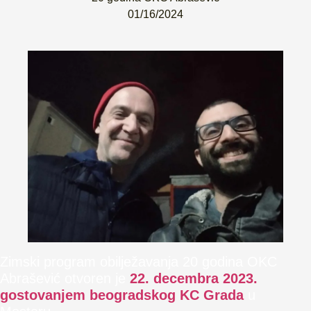
01/16/2024
Zimski program obilježavanja 20 godina OKC
Abrašević otvoren je
22. decembra 2023.
gostovanjem beogradskog KC Grada
u