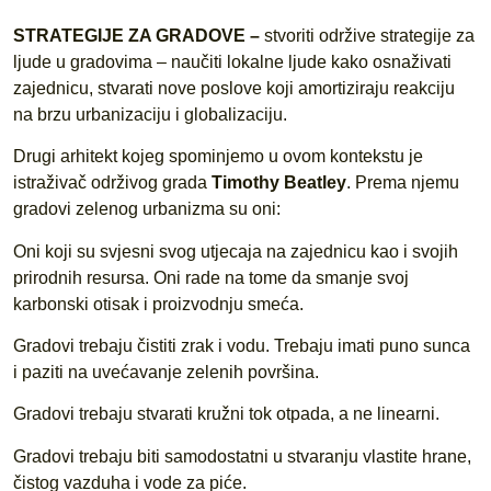
STRATEGIJE ZA GRADOVE –
stvoriti održive strategije za
ljude u gradovima – naučiti lokalne ljude kako osnaživati
zajednicu, stvarati nove poslove koji amortiziraju reakciju
na brzu urbanizaciju i globalizaciju.
Drugi arhitekt kojeg spominjemo u ovom kontekstu je
istraživač održivog grada
Timothy Beatley
. Prema njemu
gradovi zelenog urbanizma su oni:
Oni koji su svjesni svog utjecaja na zajednicu kao i svojih
prirodnih resursa. Oni rade na tome da smanje svoj
karbonski otisak i proizvodnju smeća.
Gradovi trebaju čistiti zrak i vodu. Trebaju imati puno sunca
i paziti na uvećavanje zelenih površina.
Gradovi trebaju stvarati kružni tok otpada, a ne linearni.
Gradovi trebaju biti samodostatni u stvaranju vlastite hrane,
čistog vazduha i vode za piće.