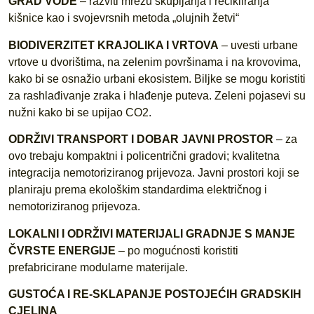
GRAD VODE
– razviti mrežu skupljanja i recikliranja
kišnice kao i svojevrsnih metoda „olujnih žetvi“
BIODIVERZITET KRAJOLIKA I VRTOVA
– uvesti urbane
vrtove u dvorištima, na zelenim površinama i na krovovima,
kako bi se osnažio urbani ekosistem. Biljke se mogu koristiti
za rashlađivanje zraka i hlađenje puteva. Zeleni pojasevi su
nužni kako bi se upijao CO2.
ODRŽIVI TRANSPORT I DOBAR JAVNI PROSTOR
– za
ovo trebaju kompaktni i policentrični gradovi; kvalitetna
integracija nemotoriziranog prijevoza. Javni prostori koji se
planiraju prema ekološkim standardima električnog i
nemotoriziranog prijevoza.
LOKALNI I ODRŽIVI MATERIJALI GRADNJE S MANJE
ČVRSTE ENERGIJE
– po mogućnosti koristiti
prefabricirane modularne materijale.
GUSTOĆA I RE-SKLAPANJE POSTOJEĆIH GRADSKIH
CJELINA