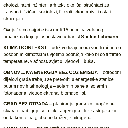
ekolozi, razni inžinjeri, arhitekti okoliša, stručnjaci za
transport, fizičari, sociolozi, filozofi, ekonomisti i ostali
stručnjaci.
Ovdje ćemo najprije istaknuti 15 principa zelenog
urbanizma koje je uspostavio urbanist
Steffen Lehmann
:
KLIMA I KONTEKST
– održivi dizajn mora voditi računa o
posebnim klimatskim uvjetima područja kako bi se filtrirale
temperature, vlažnost, svjetlo, vjetrovi i buka.
OBNOVLJIVA ENERGIJA BEZ CO2 EMISIJA
– određeni
dijelovi grada trebaju se pretvoriti u energetske stanice
putem novih tehnologija – solarnih panela, solarnih
fotonapona, vjetroelektrana, biomase i sl.
GRAD BEZ OTPADA
– planiranje grada koji uopće ne
stvara otpad; gdje se recikliranjem prati tok sastojaka koji
onda kontrolira globalno kruženje nitrogena.