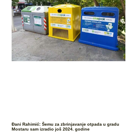
Đani Rahimić: Šemu za zbrinjavanje otpada u gradu
Mostaru sam izradio još 2024. godine