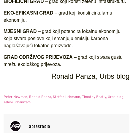
BIOFILIČNI GRAD
– grad koji koristi zelenu infrastrukturu.
EKO-EFIKASNI GRAD
– grad koji koristi cirkularnu
ekonomiju.
MJESNI GRAD
– grad koji potencira lokalnu ekonomiju
koja stvara poslove koji smanjuju emisiju karbona
naglašavajući lokalne proizvode.
GRAD ODRŽIVOG PRIJEVOZA
– grad koji stvara gustu
mrežu ekološkog prijevoza.
Ronald Panza, Urbs blog
Peter Newman
,
Ronald Panza
,
Steffen Lehmann
,
Timothy Beatly
,
Urbs blog
,
zeleni urbanizam
abrasradio